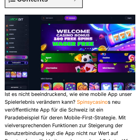
Ist es nicht beeindruckend, wie eine mobile App unser
Spielerlebnis verändern kann?
Spinsycasino
s neu
veröffentlichte App für die Schweiz ist ein
Paradebeispiel für deren Mobile-First-Strategie. Mit
vielversprechenden Funktionen zur Steigerung der
Benutzerbindung legt die App nicht nur Wert auf