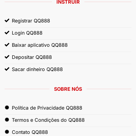
INSTRUIR
Registrar QQ888
Login QQ888
Baixar aplicativo QQ888
Depositar QQ888
Sacar dinheiro QQ888
SOBRE NÓS
Política de Privacidade QQ888
Termos e Condições do QQ888
Contato QQ888