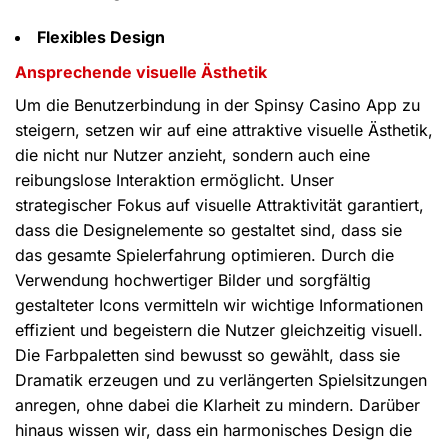
Flexibles Design
Ansprechende visuelle Ästhetik
Um die Benutzerbindung in der Spinsy Casino App zu
steigern, setzen wir auf eine attraktive visuelle Ästhetik,
die nicht nur Nutzer anzieht, sondern auch eine
reibungslose Interaktion ermöglicht. Unser
strategischer Fokus auf visuelle Attraktivität garantiert,
dass die Designelemente so gestaltet sind, dass sie
das gesamte Spielerfahrung optimieren. Durch die
Verwendung hochwertiger Bilder und sorgfältig
gestalteter Icons vermitteln wir wichtige Informationen
effizient und begeistern die Nutzer gleichzeitig visuell.
Die Farbpaletten sind bewusst so gewählt, dass sie
Dramatik erzeugen und zu verlängerten Spielsitzungen
anregen, ohne dabei die Klarheit zu mindern. Darüber
hinaus wissen wir, dass ein harmonisches Design die