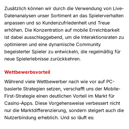
Zusätzlich können wir durch die Verwendung von Live-
Datenanalysen unser Sortiment an das Spielerverhalten
anpassen und so Kundenzufriedenheit und Treue
erhöhen. Die Konzentration auf mobile Erreichbarkeit
ist dabei ausschlaggebend, um die Interaktionsraten zu
optimieren und eine dynamische Community
begeisterter Spieler zu entwickeln, die regelmäßig für
neue Spielerlebnisse zurückkehren.
Wettbewerbsvorteil
Während viele Wettbewerber nach wie vor auf PC-
basierte Strategien setzen, verschafft uns der Mobile-
First-Strategie einen deutlichen Vorteil im Markt für
Casino-Apps. Diese Vorgehensweise verbessert nicht
nur die Marktdifferenzierung, sondern steigert auch die
Nutzerbindung erheblich. Und so läuft es: