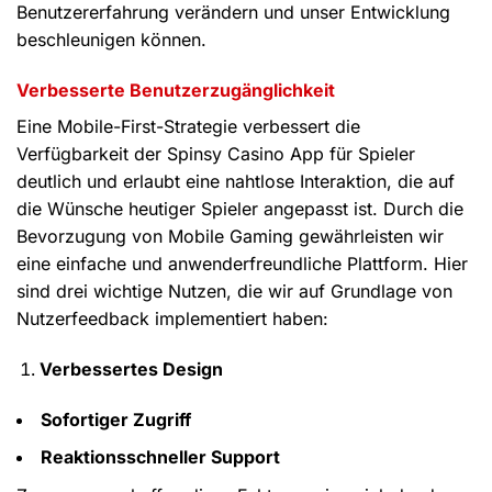
Benutzererfahrung verändern und unser Entwicklung
beschleunigen können.
Verbesserte Benutzerzugänglichkeit
Eine Mobile-First-Strategie verbessert die
Verfügbarkeit der Spinsy Casino App für Spieler
deutlich und erlaubt eine nahtlose Interaktion, die auf
die Wünsche heutiger Spieler angepasst ist. Durch die
Bevorzugung von Mobile Gaming gewährleisten wir
eine einfache und anwenderfreundliche Plattform. Hier
sind drei wichtige Nutzen, die wir auf Grundlage von
Nutzerfeedback implementiert haben:
Verbessertes Design
Sofortiger Zugriff
Reaktionsschneller Support