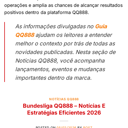
operações e amplia as chances de alcançar resultados
positivos dentro da plataforma QQ888.
As informações divulgadas no
Guia
QQ888
ajudam os leitores a entender
melhor o contexto por trás de todas as
novidades publicadas. Nesta seção de
Notícias QQ888, você acompanha
lançamentos, eventos e mudanças
importantes dentro da marca.
NOTÍCIAS QQ888
Bundesliga QQ888 – Notícias E
Estratégias Eficientes 2026
POSTED ON
05/02/2026
BY
POST