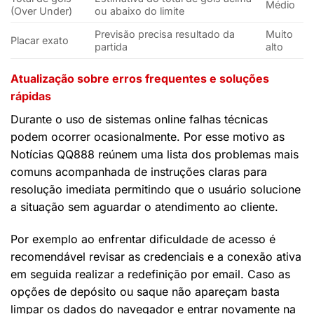
Médio
(Over Under)
ou abaixo do limite
Previsão precisa resultado da
Muito
Placar exato
partida
alto
Atualização sobre erros frequentes e soluções
rápidas
Durante o uso de sistemas online falhas técnicas
podem ocorrer ocasionalmente. Por esse motivo as
Notícias QQ888 reúnem uma lista dos problemas mais
comuns acompanhada de instruções claras para
resolução imediata permitindo que o usuário solucione
a situação sem aguardar o atendimento ao cliente.
Por exemplo ao enfrentar dificuldade de acesso é
recomendável revisar as credenciais e a conexão ativa
em seguida realizar a redefinição por email. Caso as
opções de depósito ou saque não apareçam basta
limpar os dados do navegador e entrar novamente na