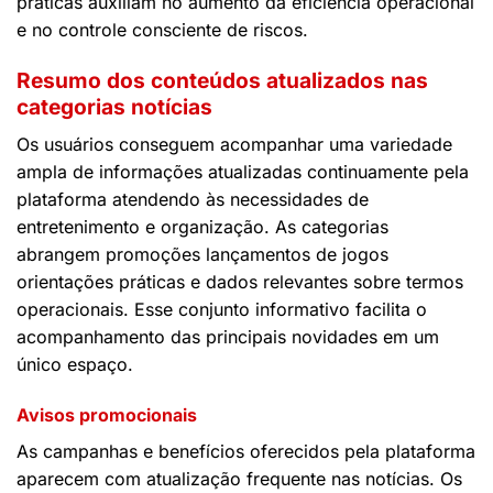
práticas auxiliam no aumento da eficiência operacional
e no controle consciente de riscos.
Resumo dos conteúdos atualizados nas
categorias notícias
Os usuários conseguem acompanhar uma variedade
ampla de informações atualizadas continuamente pela
plataforma atendendo às necessidades de
entretenimento e organização. As categorias
abrangem promoções lançamentos de jogos
orientações práticas e dados relevantes sobre termos
operacionais. Esse conjunto informativo facilita o
acompanhamento das principais novidades em um
único espaço.
Avisos promocionais
As campanhas e benefícios oferecidos pela plataforma
aparecem com atualização frequente nas notícias. Os