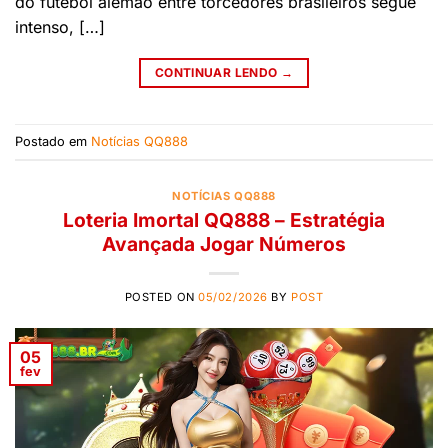
do futebol alemão entre torcedores brasileiros segue
intenso, […]
CONTINUAR LENDO
→
Postado em
Notícias QQ888
NOTÍCIAS QQ888
Loteria Imortal QQ888 – Estratégia
Avançada Jogar Números
POSTED ON
05/02/2026
BY
POST
05
fev