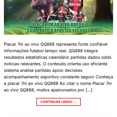
Placar 7m ao vivo QQ888 representa fonte confiável
informações futebol tempo real. QQ888 integra
resultados estatísticas calendário partidas dados odds
notícias relevantes. O conteúdo orienta uso eficiente
sistema análise partidas apoio decisões
acompanhamento esportivo constante seguro Conheça
a placar 7m ao vivo QQ888 Ao citar o nome Placar 7m
ao vivo QQ888, muitos apaixonados por […]
CONTINUAR LENDO
→