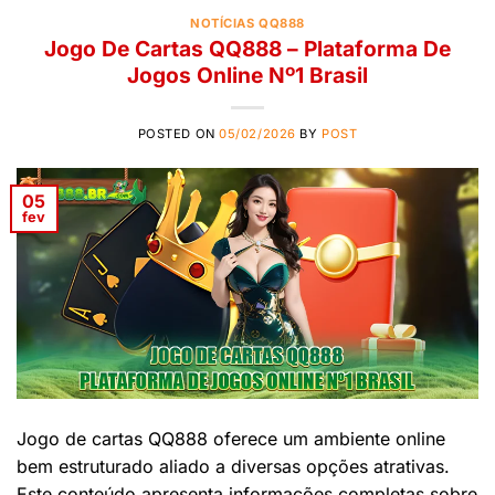
NOTÍCIAS QQ888
Jogo De Cartas QQ888 – Plataforma De
Jogos Online Nº1 Brasil
POSTED ON
05/02/2026
BY
POST
05
fev
Jogo de cartas QQ888 oferece um ambiente online
bem estruturado aliado a diversas opções atrativas.
Este conteúdo apresenta informações completas sobre