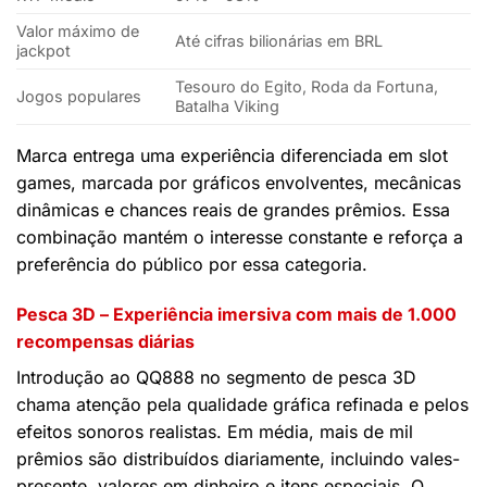
Valor máximo de
Até cifras bilionárias em BRL
jackpot
Tesouro do Egito, Roda da Fortuna,
Jogos populares
Batalha Viking
Marca entrega uma experiência diferenciada em slot
games, marcada por gráficos envolventes, mecânicas
dinâmicas e chances reais de grandes prêmios. Essa
combinação mantém o interesse constante e reforça a
preferência do público por essa categoria.
Pesca 3D – Experiência imersiva com mais de 1.000
recompensas diárias
Introdução ao QQ888 no segmento de pesca 3D
chama atenção pela qualidade gráfica refinada e pelos
efeitos sonoros realistas. Em média, mais de mil
prêmios são distribuídos diariamente, incluindo vales-
presente, valores em dinheiro e itens especiais. O