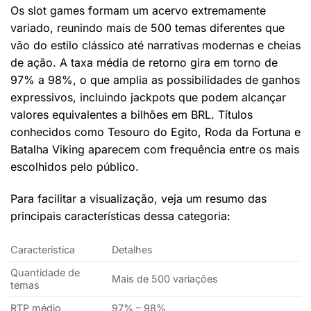
Os slot games formam um acervo extremamente
variado, reunindo mais de 500 temas diferentes que
vão do estilo clássico até narrativas modernas e cheias
de ação. A taxa média de retorno gira em torno de
97% a 98%, o que amplia as possibilidades de ganhos
expressivos, incluindo jackpots que podem alcançar
valores equivalentes a bilhões em BRL. Títulos
conhecidos como Tesouro do Egito, Roda da Fortuna e
Batalha Viking aparecem com frequência entre os mais
escolhidos pelo público.
Para facilitar a visualização, veja um resumo das
principais características dessa categoria:
Característica
Detalhes
Quantidade de
Mais de 500 variações
temas
RTP médio
97% – 98%