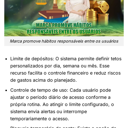
Marca promove hábitos responsáveis entre os usuários
Limite de depósitos: O sistema permite definir tetos
personalizados por dia, semana ou mês. Esse
recurso facilita o controle financeiro e reduz riscos
de gastos acima do planejado.
Controle de tempo de uso: Cada usuário pode
ajustar o período diário de acesso conforme a
própria rotina. Ao atingir o limite configurado, o
sistema envia alertas ou interrompe
temporariamente o acesso.