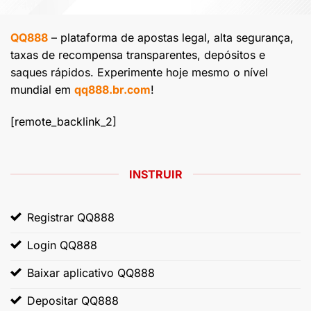
QQ888
– plataforma de apostas legal, alta segurança,
taxas de recompensa transparentes, depósitos e
saques rápidos. Experimente hoje mesmo o nível
mundial em
qq888.br.com
!
[remote_backlink_2]
INSTRUIR
Registrar QQ888
Login QQ888
Baixar aplicativo QQ888
Depositar QQ888