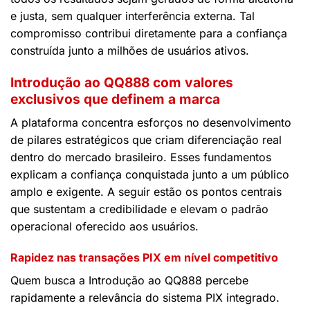
e justa, sem qualquer interferência externa. Tal
compromisso contribui diretamente para a confiança
construída junto a milhões de usuários ativos.
Introdução ao QQ888 com valores
exclusivos que definem a marca
A plataforma concentra esforços no desenvolvimento
de pilares estratégicos que criam diferenciação real
dentro do mercado brasileiro. Esses fundamentos
explicam a confiança conquistada junto a um público
amplo e exigente. A seguir estão os pontos centrais
que sustentam a credibilidade e elevam o padrão
operacional oferecido aos usuários.
Rapidez nas transações PIX em nível competitivo
Quem busca a Introdução ao QQ888 percebe
rapidamente a relevância do sistema PIX integrado.