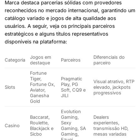
Marca destaca parcerias sólidas com provedores
reconhecidos no mercado internacional, garantindo um
catálogo variado e jogos de alta qualidade aos
usuários. A seguir, veja os principais parceiros
estratégicos e alguns títulos representativos
disponíveis na plataforma:
Jogos em
Diferenciais do
Categoria
Parceiros
destaque
parceiro
Fortune
Tiger,
Pragmatic
Visual atrativo, RTP
Fortune Ox,
Play, PG
Slots
elevado, jackpots
Aviator,
Soft, CQ9 e
progressivos
Ganesha
JILI
Gold
Evolution
Baccarat,
Gaming,
Dealers
Roulette,
Sexy
experientes,
Casino
Blackjack e
Gaming, SA
transmissão HD,
Sicbo
Gaming,
mesas variadas
Ezugi