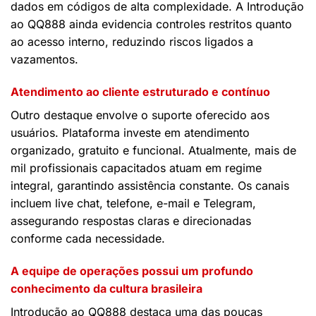
dados em códigos de alta complexidade. A Introdução
ao QQ888 ainda evidencia controles restritos quanto
ao acesso interno, reduzindo riscos ligados a
vazamentos.
Atendimento ao cliente estruturado e contínuo
Outro destaque envolve o suporte oferecido aos
usuários. Plataforma investe em atendimento
organizado, gratuito e funcional. Atualmente, mais de
mil profissionais capacitados atuam em regime
integral, garantindo assistência constante. Os canais
incluem live chat, telefone, e-mail e Telegram,
assegurando respostas claras e direcionadas
conforme cada necessidade.
A equipe de operações possui um profundo
conhecimento da cultura brasileira
Introdução ao QQ888 destaca uma das poucas