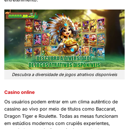
Descubra a diversidade de jogos atrativos disponíveis
Casino online
Os usuários podem entrar em um clima autêntico de
cassino ao vivo por meio de títulos como Baccarat,
Dragon Tiger e Roulette. Todas as mesas funcionam
em estúdios modernos com crupiês experientes,