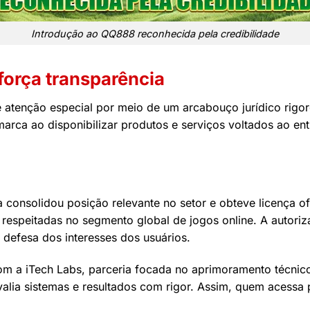
Introdução ao QQ888 reconhecida pela credibilidade
força transparência
 atenção especial por meio de um arcabouço jurídico rigo
rca ao disponibilizar produtos e serviços voltados ao ent
 consolidou posição relevante no setor e obteve licença o
 respeitadas no segmento global de jogos online. A autor
e defesa dos interesses dos usuários.
om a iTech Labs, parceria focada no aprimoramento técni
valia sistemas e resultados com rigor. Assim, quem acessa 