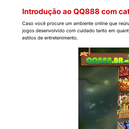
Introdução ao QQ888 com cat
Caso você procure um ambiente online que reún
jogos desenvolvido com cuidado tanto em quanti
estilos de entretenimento.