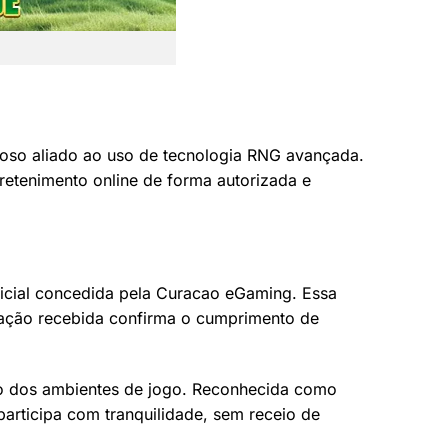
roso aliado ao uso de tecnologia RNG avançada.
retenimento online de forma autorizada e
ficial concedida pela Curacao eGaming. Essa
ização recebida confirma o cumprimento de
co dos ambientes de jogo. Reconhecida como
participa com tranquilidade, sem receio de