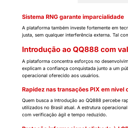
Sistema RNG garante imparcialidade
A plataforma também investe fortemente em tecn
justa, sem qualquer interferência externa. Tal c
Introdução ao QQ888 com val
A plataforma concentra esforços no desenvolvime
explicam a confiança conquistada junto a um púb
operacional oferecido aos usuários.
Rapidez nas transações PIX em nível 
Quem busca a Introdução ao QQ888 percebe rapi
utilizados no Brasil atual. A estrutura operaciona
com verificação ágil e tempo reduzido.