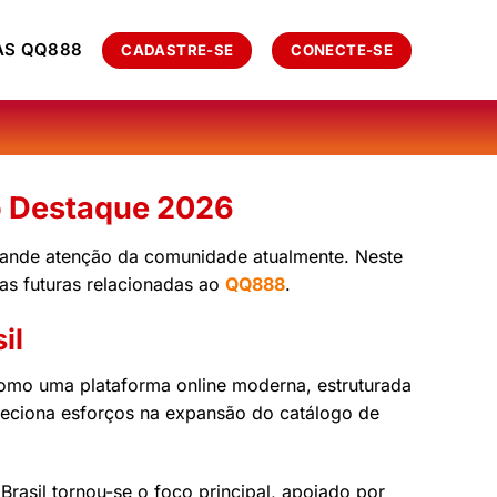
AS QQ888
CADASTRE-SE
CONECTE-SE
o Destaque 2026
rande atenção da comunidade atualmente. Neste
cas futuras relacionadas ao
QQ888
.
il
como uma plataforma online moderna, estruturada
reciona esforços na expansão do catálogo de
rasil tornou-se o foco principal, apoiado por