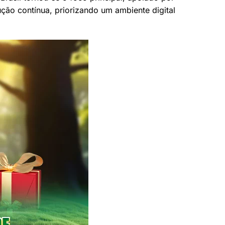
ão contínua, priorizando um ambiente digital