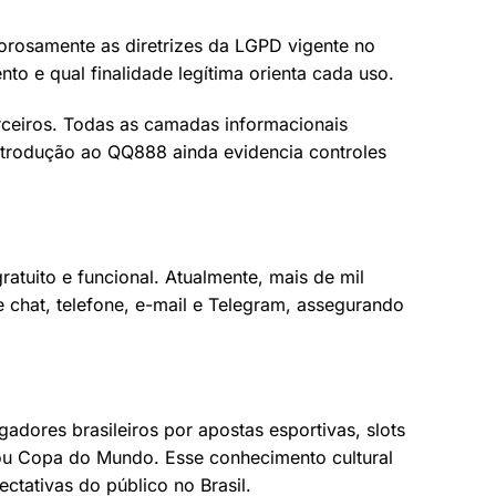
orosamente as diretrizes da LGPD vigente no
o e qual finalidade legítima orienta cada uso.
ceiros. Todas as camadas informacionais
ntrodução ao QQ888 ainda evidencia controles
atuito e funcional. Atualmente, mais de mil
e chat, telefone, e-mail e Telegram, assegurando
ores brasileiros por apostas esportivas, slots
ou Copa do Mundo. Esse conhecimento cultural
ctativas do público no Brasil.