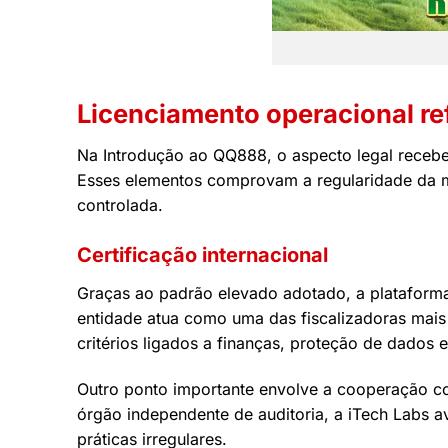
Licenciamento operacional re
Na Introdução ao QQ888, o aspecto legal recebe
Esses elementos comprovam a regularidade da ma
controlada.
Certificação internacional
Graças ao padrão elevado adotado, a plataforma
entidade atua como uma das fiscalizadoras mais
critérios ligados a finanças, proteção de dados 
Outro ponto importante envolve a cooperação c
órgão independente de auditoria, a iTech Labs a
práticas irregulares.