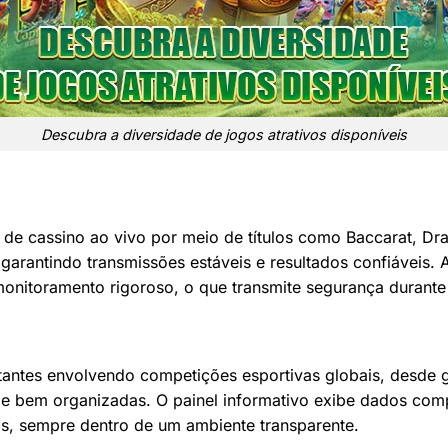
Descubra a diversidade de jogos atrativos disponíveis
 de cassino ao vivo por meio de títulos como Baccarat, Dr
rantindo transmissões estáveis e resultados confiáveis. A 
onitoramento rigoroso, o que transmite segurança durante 
antes envolvendo competições esportivas globais, desde g
e bem organizadas. O painel informativo exibe dados compl
, sempre dentro de um ambiente transparente.