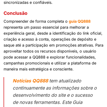
sincronizadas e confiáveis.
Conclusão
Compreender de forma completa o
guia QQ888
representa um passo essencial para melhorar a
experiência geral, desde a identificação do link oficial,
criação e acesso à conta, operações de depósito e
saque até a participação em promoções atrativas. Para
aproveitar todos os recursos disponíveis, o usuário
pode acessar a QQ888 e explorar funcionalidades,
campanhas promocionais e utilizar a plataforma de
maneira mais estratégica e consciente.
Notícias QQ888
tem atualizado
continuamente as informações sobre o
desenvolvimento do site e o sucesso
de novas ferramentas. Este Guia