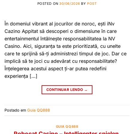
POSTED ON
30/06/2026
BY
POST
În domeniul vibrant al jocurilor de noroc, ești iNv
Cazino Appitat să descoperi o dimensiune în care
entertainmentul întâlnește responsabilitatea la NV
Casino. Aici, siguranța ta este prioritizată, cu unelte
care te sprijină să-ți administrezi timpul de joc. Dar ce
implică să te joci cu adevărat cu responsabilitate?
Înțelegerea acestui aspect ți-ar putea redefini
experiența […]
CONTINUAR LENDO
→
Postado em
Guia QQ888
GUIA QQ888
Robocat Casino – Intelligenter spielen,