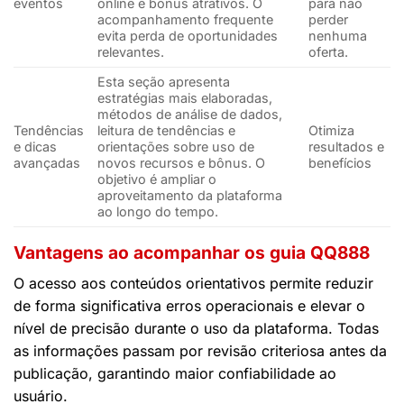
eventos
online e bônus atrativos. O
para não
acompanhamento frequente
perder
evita perda de oportunidades
nenhuma
relevantes.
oferta.
Esta seção apresenta
estratégias mais elaboradas,
métodos de análise de dados,
Tendências
leitura de tendências e
Otimiza
e dicas
orientações sobre uso de
resultados e
avançadas
novos recursos e bônus. O
benefícios
objetivo é ampliar o
aproveitamento da plataforma
ao longo do tempo.
Vantagens ao acompanhar os guia QQ888
O acesso aos conteúdos orientativos permite reduzir
de forma significativa erros operacionais e elevar o
nível de precisão durante o uso da plataforma. Todas
as informações passam por revisão criteriosa antes da
publicação, garantindo maior confiabilidade ao
usuário.