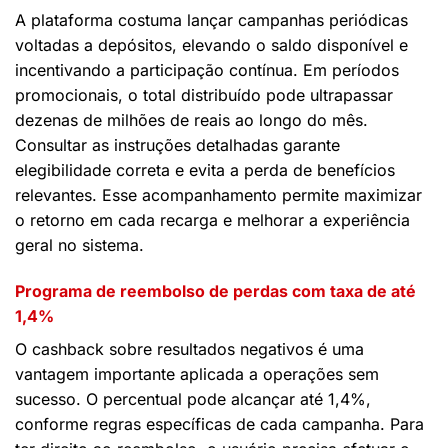
A plataforma costuma lançar campanhas periódicas
voltadas a depósitos, elevando o saldo disponível e
incentivando a participação contínua. Em períodos
promocionais, o total distribuído pode ultrapassar
dezenas de milhões de reais ao longo do mês.
Consultar as instruções detalhadas garante
elegibilidade correta e evita a perda de benefícios
relevantes. Esse acompanhamento permite maximizar
o retorno em cada recarga e melhorar a experiência
geral no sistema.
Programa de reembolso de perdas com taxa de até
1,4%
O cashback sobre resultados negativos é uma
vantagem importante aplicada a operações sem
sucesso. O percentual pode alcançar até 1,4%,
conforme regras específicas de cada campanha. Para