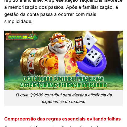
a memorização dos passos. Após a familiarização, a
gestão da conta passa a ocorrer com mais
simplicidade.
O guia QQ888 contribui para elevar a eficiência da
experiência do usuário
Compreensão das regras essenciais evitando falhas