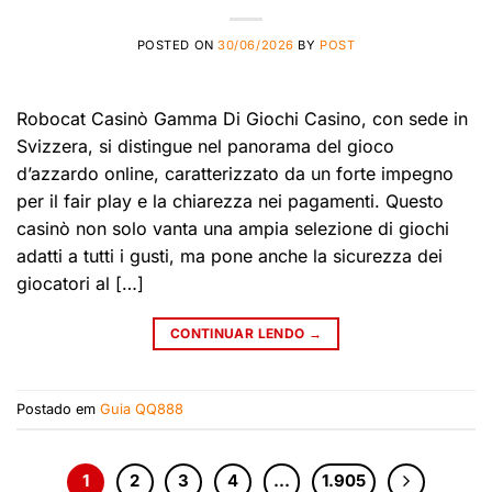
POSTED ON
30/06/2026
BY
POST
Robocat Casinò Gamma Di Giochi Casino, con sede in
Svizzera, si distingue nel panorama del gioco
d’azzardo online, caratterizzato da un forte impegno
per il fair play e la chiarezza nei pagamenti. Questo
casinò non solo vanta una ampia selezione di giochi
adatti a tutti i gusti, ma pone anche la sicurezza dei
giocatori al […]
CONTINUAR LENDO
→
Postado em
Guia QQ888
1
2
3
4
…
1.905