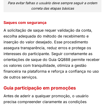
Para evitar falhas o usuário deve sempre seguir a ordem
correta das etapas básicas
Saques com segurança
A solicitação de saque requer validação da conta,
escolha adequada do método de recebimento e
inserção do valor desejado. Esse procedimento
assegura transparência, reduz erros e protege os
interesses do participante. Seguir corretamente as
orientações de saque do Guia QQ888 permite receber
os valores com tranquilidade, otimiza a gestão
financeira na plataforma e reforça a confiança no uso
de outros serviços.
Guia participação em promoções
Antes de aderir a qualquer promoção, o usuário
precisa compreender claramente as condições