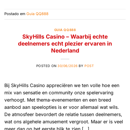
Postado em
Guia QQ888
GUIA QQ888
SkyHills Casino – Waarbij echte
deelnemers echt plezier ervaren in
Nederland
POSTED ON
30/06/2026
BY
POST
Bij SkyHills Casino appreciëren we ten volle hoe een
mix van sensatie en community onze spelervaring
verhoogt. Met thema-evenementen en een breed
aanbod aan speelopties is er voor allemaal wat wils.
De atmosfeer bevordert de relatie tussen deelnemers,
wat ons algehele amusement vergroot. Maar er is veel
meer dan op het eerste blik te zien […]