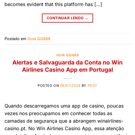
becomes evident that this platform has […]
CONTINUAR LENDO
→
Postado em
Guia QQ888
GUIA QQ888
Alertas e Salvaguarda da Conta no Win
Airlines Casino App em Portugal
POSTED ON
09/07/2026
BY
POST
Quando descarregamos uma app de casino, poucas
vezes nos preocupamos em conhecer todas as
camadas de segurança que a abrangem winairlines-
casino.pt. No Win Airlines Casino App, essa atenção