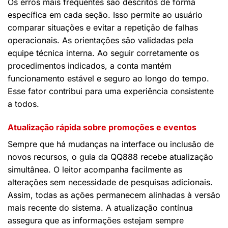
Os erros mais frequentes são descritos de forma
específica em cada seção. Isso permite ao usuário
comparar situações e evitar a repetição de falhas
operacionais. As orientações são validadas pela
equipe técnica interna. Ao seguir corretamente os
procedimentos indicados, a conta mantém
funcionamento estável e seguro ao longo do tempo.
Esse fator contribui para uma experiência consistente
a todos.
Atualização rápida sobre promoções e eventos
Sempre que há mudanças na interface ou inclusão de
novos recursos, o guia da QQ888 recebe atualização
simultânea. O leitor acompanha facilmente as
alterações sem necessidade de pesquisas adicionais.
Assim, todas as ações permanecem alinhadas à versão
mais recente do sistema. A atualização contínua
assegura que as informações estejam sempre