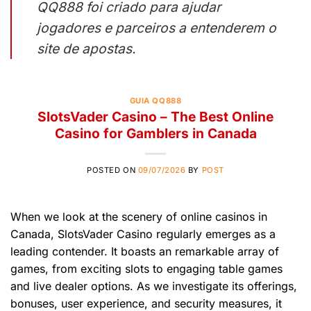
QQ888 foi criado para ajudar
jogadores e parceiros a entenderem o
site de apostas.
GUIA QQ888
SlotsVader Casino – The Best Online
Casino for Gamblers in Canada
POSTED ON
09/07/2026
BY
POST
When we look at the scenery of online casinos in
Canada, SlotsVader Casino regularly emerges as a
leading contender. It boasts an remarkable array of
games, from exciting slots to engaging table games
and live dealer options. As we investigate its offerings,
bonuses, user experience, and security measures, it