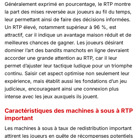
Généralement exprimé en pourcentage, le RTP montre
la part des mises reversée aux joueurs au fil du temps,
leur permettant ainsi de faire des décisions informées.
Un RTP élevé, notamment supérieur à 96 %, est
attractif, car il indique un avantage maison réduit et de
meilleures chances de gagner. Les joueurs désirant
dominer l’art des bandits manchots en ligne devraient
accorder une grande attention au RTP, car il leur
permet d’ajuster leur tactique ludique pour un triomphe
continu. Saisir cet aspect optimise non seulement leur
expérience, mais établit aussi les fondations d’un jeu
judicieux, encourageant ainsi une connexion plus
intense avec les jeux auxquels ils jouent.
Caractéristiques des machines à sous à RTP
important
Les machines à sous à taux de redistribution important
attirent les joueurs en quête de récompenses potentiels