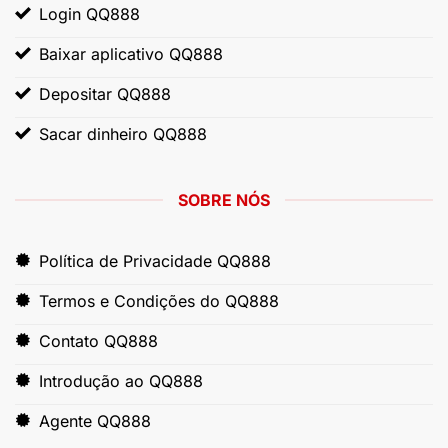
Login QQ888
Baixar aplicativo QQ888
Depositar QQ888
Sacar dinheiro QQ888
SOBRE NÓS
Política de Privacidade QQ888
Termos e Condições do QQ888
Contato QQ888
Introdução ao QQ888
Agente QQ888