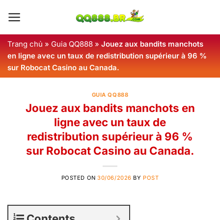
Skip
to
content
Trang chủ
»
Guia QQ888
»
Jouez aux bandits manchots
en ligne avec un taux de redistribution supérieur à 96 %
sur Robocat Casino au Canada.
GUIA QQ888
Jouez aux bandits manchots en
ligne avec un taux de
redistribution supérieur à 96 %
sur Robocat Casino au Canada.
POSTED ON
30/06/2026
BY
POST
Contents