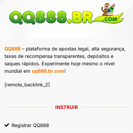
QQ888
– plataforma de apostas legal, alta segurança,
taxas de recompensa transparentes, depósitos e
saques rápidos. Experimente hoje mesmo o nível
mundial em
qq888.br.com
!
[remote_backlink_2]
INSTRUIR
Registrar QQ888