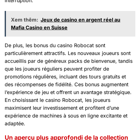
interruption.
Xem thêm:
Jeux de casino en argent réel au
Mafia Casino en Suisse
De plus, les bonus du casino Robocat sont
particulièrement attractifs. Les nouveaux joueurs sont
accueillis par de généreux packs de bienvenue, tandis
que les joueurs réguliers peuvent profiter de
promotions régulières, incluant des tours gratuits et
des récompenses de fidélité. Ces bonus augmentent
l’expérience de jeu et offrent un avantage stratégique.
En choisissant le casino Robocat, les joueurs
maximisent leur investissement et profitent d’une
expérience de machines à sous en ligne excitante et
adaptée.
Un aperçu plus approfondi de la collection