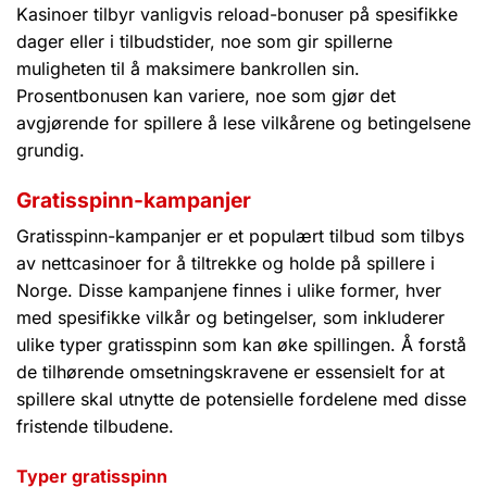
Kasinoer tilbyr vanligvis reload-bonuser på spesifikke
dager eller i tilbudstider, noe som gir spillerne
muligheten til å maksimere bankrollen sin.
Prosentbonusen kan variere, noe som gjør det
avgjørende for spillere å lese vilkårene og betingelsene
grundig.
Gratisspinn-kampanjer
Gratisspinn-kampanjer er et populært tilbud som tilbys
av nettcasinoer for å tiltrekke og holde på spillere i
Norge. Disse kampanjene finnes i ulike former, hver
med spesifikke vilkår og betingelser, som inkluderer
ulike typer gratisspinn som kan øke spillingen. Å forstå
de tilhørende omsetningskravene er essensielt for at
spillere skal utnytte de potensielle fordelene med disse
fristende tilbudene.
Typer gratisspinn