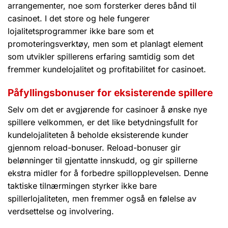
arrangementer, noe som forsterker deres bånd til
casinoet. I det store og hele fungerer
lojalitetsprogrammer ikke bare som et
promoteringsverktøy, men som et planlagt element
som utvikler spillerens erfaring samtidig som det
fremmer kundelojalitet og profitabilitet for casinoet.
Påfyllingsbonuser for eksisterende spillere
Selv om det er avgjørende for casinoer å ønske nye
spillere velkommen, er det like betydningsfullt for
kundelojaliteten å beholde eksisterende kunder
gjennom reload-bonuser. Reload-bonuser gir
belønninger til gjentatte innskudd, og gir spillerne
ekstra midler for å forbedre spillopplevelsen. Denne
taktiske tilnærmingen styrker ikke bare
spillerlojaliteten, men fremmer også en følelse av
verdsettelse og involvering.