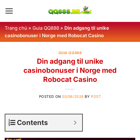
Skip
to
content
Trang chủ
»
Guia QQ888
»
Din adgang til unike
casinobonuser i Norge med Robocat Casino
GUIA QQ888
Din adgang til unike
casinobonuser i Norge med
Robocat Casino
POSTED ON
30/06/2026
BY
POST
Contents