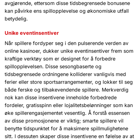
avgjørende, ettersom disse tidsbegrensede bonusene
kan påvirke ens spillopplevelse og økonomiske utfall
betydelig.
Unike eventinsentiver
Når spillere fordyper seg i den pulserende verden av
online kasinoer, dukker unike eventinsentiver frem som
kraftige verktøy som er designet for å forbedre
spillopplevelsen. Disse sesongbaserte og
tidsbegrensede ordningene kolliderer vanligvis med
ferier eller store sportsarrangementer, og lokker til seg
både ferske og tilbakevendende spillere. Merkverdig
nok kan disse insentivene inneholde forbedrede
fordeler, gratisspinn eller lojalitetsbelønninger som kan
øke spillerengasjementet vesentlig. Å forstå essensen
av disse promosjonene er viktig; smarte spillere vil
benytte tidspunktet for å maksimere spillmulighetene
sitt. I dessuten skaper disse insentivene en følelse av at