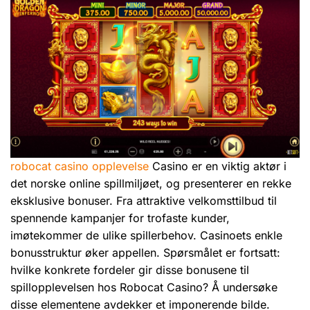
robocat casino opplevelse
Casino er en viktig aktør i
det norske online spillmiljøet, og presenterer en rekke
eksklusive bonuser. Fra attraktive velkomsttilbud til
spennende kampanjer for trofaste kunder,
imøtekommer de ulike spillerbehov. Casinoets enkle
bonusstruktur øker appellen. Spørsmålet er fortsatt:
hvilke konkrete fordeler gir disse bonusene til
spillopplevelsen hos Robocat Casino? Å undersøke
disse elementene avdekker et imponerende bilde.