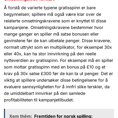
Å forstå de varierte typene gratisspinn er bare
begynnelsen; spillere må også være klar over de
relaterte omsetningskravene som er knyttet til disse
kampanjene. Omsetningskravene bestemmer hvor
mange ganger en spiller må satse bonusen eller
gevinstene før de kan utbetale penger. Disse kravene,
normalt uttrykt som en multiplikator, for eksempel 30x
eller 40x, kan ha stor innvirkning på den reelle
nytteverdien av gratisspinn. For eksempel må en spiller
som mottar gratisspinn med en bonus på £10 og et
krav på 30x satse £300 før de kan ta ut penger. Det er
viktig at spillere undersøker disse betingelsene for å
evaluere sannsynligheten for å innfri slike terskler, da
de umiddelbart innvirker på den samlede
profitabiliteten til kampanjetilbudet.
Xem thêm:
Fremtiden for norsk spilling: