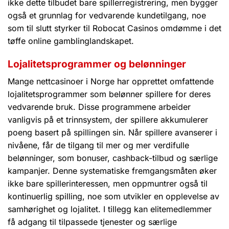
ikke dette tilbudet bare spillerregistrering, men bygger
også et grunnlag for vedvarende kundetilgang, noe
som til slutt styrker til Robocat Casinos omdømme i det
tøffe online gamblinglandskapet.
Lojalitetsprogrammer og belønninger
Mange nettcasinoer i Norge har opprettet omfattende
lojalitetsprogrammer som belønner spillere for deres
vedvarende bruk. Disse programmene arbeider
vanligvis på et trinnsystem, der spillere akkumulerer
poeng basert på spillingen sin. Når spillere avanserer i
nivåene, får de tilgang til mer og mer verdifulle
belønninger, som bonuser, cashback-tilbud og særlige
kampanjer. Denne systematiske fremgangsmåten øker
ikke bare spillerinteressen, men oppmuntrer også til
kontinuerlig spilling, noe som utvikler en opplevelse av
samhørighet og lojalitet. I tillegg kan elitemedlemmer
få adgang til tilpassede tjenester og særlige