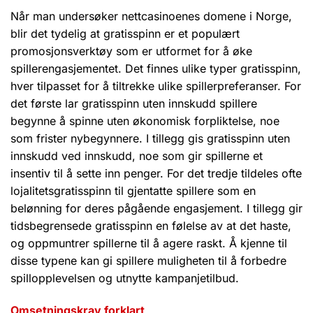
Når man undersøker nettcasinoenes domene i Norge,
blir det tydelig at gratisspinn er et populært
promosjonsverktøy som er utformet for å øke
spillerengasjementet. Det finnes ulike typer gratisspinn,
hver tilpasset for å tiltrekke ulike spillerpreferanser. For
det første lar gratisspinn uten innskudd spillere
begynne å spinne uten økonomisk forpliktelse, noe
som frister nybegynnere. I tillegg gis gratisspinn uten
innskudd ved innskudd, noe som gir spillerne et
insentiv til å sette inn penger. For det tredje tildeles ofte
lojalitetsgratisspinn til gjentatte spillere som en
belønning for deres pågående engasjement. I tillegg gir
tidsbegrensede gratisspinn en følelse av at det haste,
og oppmuntrer spillerne til å agere raskt. Å kjenne til
disse typene kan gi spillere muligheten til å forbedre
spillopplevelsen og utnytte kampanjetilbud.
Omsetningskrav forklart