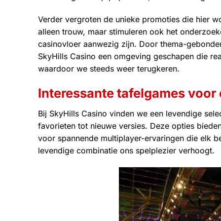
Verder vergroten de unieke promoties die hier 
alleen trouw, maar stimuleren ook het onderzoek
casinovloer aanwezig zijn. Door thema-gebonden
SkyHills Casino een omgeving geschapen die re
waardoor we steeds weer terugkeren.
Interessante tafelgames voor 
Bij SkyHills Casino vinden we een levendige sele
favorieten tot nieuwe versies. Deze opties biede
voor spannende multiplayer-ervaringen die elk 
levendige combinatie ons spelplezier verhoogt.