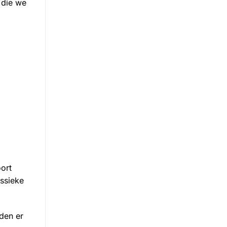
 die we
ort
assieke
den er