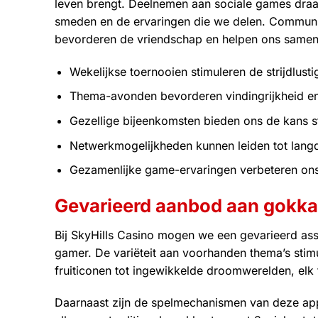
leven brengt. Deelnemen aan sociale games draait
smeden en de ervaringen die we delen. Communi
bevorderen de vriendschap en helpen ons samen
Wekelijkse toernooien stimuleren de strijdlust
Thema-avonden bevorderen vindingrijkheid en 
Gezellige bijeenkomsten bieden ons de kans st
Netwerkmogelijkheden kunnen leiden tot lang
Gezamenlijke game-ervaringen verbeteren ons
Gevarieerd aanbod aan gokka
Bij SkyHills Casino mogen we een gevarieerd ass
gamer. De variëteit aan voorhanden thema’s stimu
fruiticonen tot ingewikkelde droomwerelden, elk
Daarnaast zijn de spelmechanismen van deze app