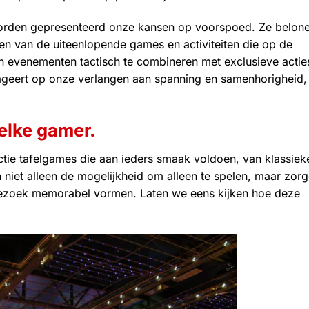
worden gepresenteerd onze kansen op voorspoed. Ze belone
en van de uiteenlopende games en activiteiten die op de
 evenementen tactisch te combineren met exclusieve acties
ageert op onze verlangen aan spanning en samenhorigheid,
elke gamer.
ctie tafelgames die aan ieders smaak voldoen, van klassiek
n niet alleen de mogelijkheid om alleen te spelen, maar zor
bezoek memorabel vormen. Laten we eens kijken hoe deze