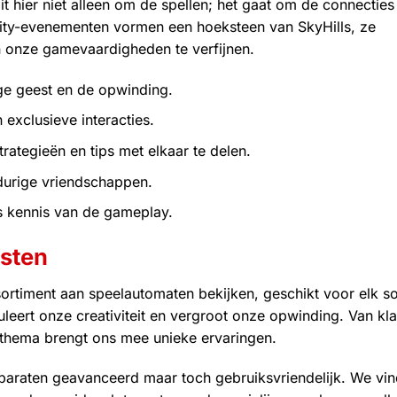
 hier niet alleen om de spellen; het gaat om de connecties
ty-evenementen vormen een hoeksteen van SkyHills, ze
 onze gamevaardigheden te verfijnen.
ige geest en de opwinding.
exclusieve interacties.
rategieën en tips met elkaar te delen.
durige vriendschappen.
 kennis van de gameplay.
sten
ortiment aan speelautomaten bekijken, geschikt voor elk so
leert onze creativiteit en vergroot onze opwinding. Van kl
 thema brengt ons mee unieke ervaringen.
araten geavanceerd maar toch gebruiksvriendelijk. We vin