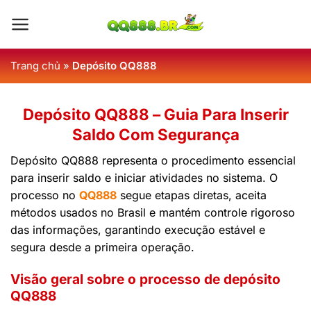
Skip
to
content
Trang chủ
»
Depósito QQ888
Depósito QQ888 – Guia Para Inserir
Saldo Com Segurança
Depósito QQ888 representa o procedimento essencial
para inserir saldo e iniciar atividades no sistema. O
processo no
QQ888
segue etapas diretas, aceita
métodos usados no Brasil e mantém controle rigoroso
das informações, garantindo execução estável e
segura desde a primeira operação.
Visão geral sobre o processo de depósito
QQ888