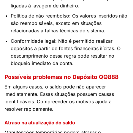
ligadas à lavagem de dinheiro.
Política de não reembolso: Os valores inseridos não
são reembolsáveis, exceto em situações
relacionadas a falhas técnicas do sistema.
Conformidade legal: Não é permitido realizar
depósitos a partir de fontes financeiras ilícitas. O
descumprimento dessa regra pode resultar no
bloqueio imediato da conta.
Possíveis problemas no Depósito QQ888
Em alguns casos, o saldo pode não aparecer
imediatamente. Essas situações possuem causas
identificáveis. Compreender os motivos ajuda a
resolver rapidamente.
Atraso na atualização do saldo
Manutenções temporárias podem atrasar o