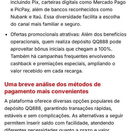
incluindo Pix, carteiras digitais como Mercado Pago
e PicPay, além de bancos reconhecidos como
Nubank e Itaú. Essa diversidade facilita a escolha
do canal mais familiar e seguro.
Ofertas promocionais atrativas: Além dos benefícios
operacionais, quem realiza depósito QQ888 pode
aproveitar bônus iniciais que chegam a 100%.
Também há campanhas frequentes envolvendo
cashback e premiações especiais, ampliando o
valor recebido em cada recarga.
Uma breve análise dos métodos de
pagamento mais convenientes
A plataforma oferece diversas opções populares de
depósito QQ888, garantindo transações rápidas,
estáveis e sem complicações. As alternativas a seguir
permitem inserir saldo com facilidade, atendendo
diferentes necessidades quanto a prazo e valor.