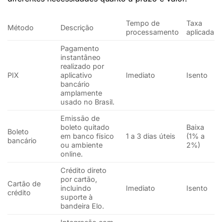
Tempo de
Taxa
Método
Descrição
processamento
aplicada
Pagamento
instantâneo
realizado por
PIX
aplicativo
Imediato
Isento
bancário
amplamente
usado no Brasil.
Emissão de
boleto quitado
Baixa
Boleto
em banco físico
1 a 3 dias úteis
(1% a
bancário
ou ambiente
2%)
online.
Crédito direto
por cartão,
Cartão de
incluindo
Imediato
Isento
crédito
suporte à
bandeira Elo.