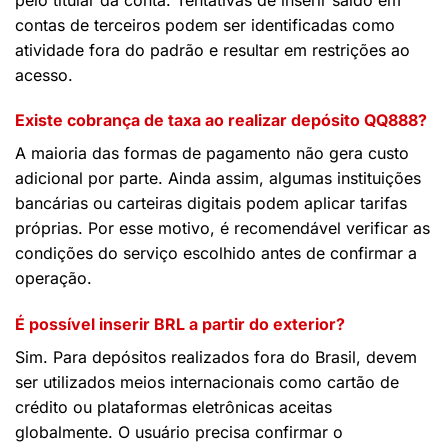
contas de terceiros podem ser identificadas como
atividade fora do padrão e resultar em restrições ao
acesso.
Existe cobrança de taxa ao realizar depósito QQ888?
A maioria das formas de pagamento não gera custo
adicional por parte. Ainda assim, algumas instituições
bancárias ou carteiras digitais podem aplicar tarifas
próprias. Por esse motivo, é recomendável verificar as
condições do serviço escolhido antes de confirmar a
operação.
É possível inserir BRL a partir do exterior?
Sim. Para depósitos realizados fora do Brasil, devem
ser utilizados meios internacionais como cartão de
crédito ou plataformas eletrônicas aceitas
globalmente. O usuário precisa confirmar o