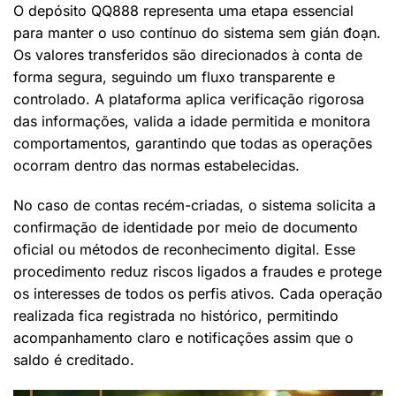
O depósito QQ888 representa uma etapa essencial
para manter o uso contínuo do sistema sem gián đoạn.
Os valores transferidos são direcionados à conta de
forma segura, seguindo um fluxo transparente e
controlado. A plataforma aplica verificação rigorosa
das informações, valida a idade permitida e monitora
comportamentos, garantindo que todas as operações
ocorram dentro das normas estabelecidas.
No caso de contas recém-criadas, o sistema solicita a
confirmação de identidade por meio de documento
oficial ou métodos de reconhecimento digital. Esse
procedimento reduz riscos ligados a fraudes e protege
os interesses de todos os perfis ativos. Cada operação
realizada fica registrada no histórico, permitindo
acompanhamento claro e notificações assim que o
saldo é creditado.