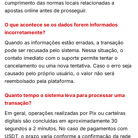
cumprimento das normas locais relacionadas a
apostas online antes de prosseguir.
O que acontece se os dados forem informados
incorretamente?
Quando as informações estão erradas, a transação
pode ser recusada pelo sistema. Nessa situação, o
contato imediato com o suporte permite tentar o
cancelamento ou uma nova tentativa. Caso o erro seja
causado pelo próprio usuário, o valor não será
reembolsado pela plataforma.
Quanto tempo o sistema leva para processar uma
transação?
Em geral, operações realizadas por Pix ou carteiras
digitais são concluídas em aproximadamente 30
segundos a 2 minutos. No caso de pagamentos com
USDT, o prazo varia conforme a confirmação da rede