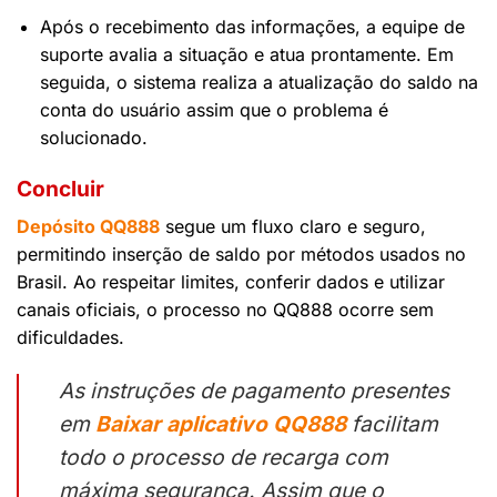
Após o recebimento das informações, a equipe de
suporte avalia a situação e atua prontamente. Em
seguida, o sistema realiza a atualização do saldo na
conta do usuário assim que o problema é
solucionado.
Concluir
Depósito QQ888
segue um fluxo claro e seguro,
permitindo inserção de saldo por métodos usados no
Brasil. Ao respeitar limites, conferir dados e utilizar
canais oficiais, o processo no QQ888 ocorre sem
dificuldades.
As instruções de pagamento presentes
em
Baixar aplicativo QQ888
facilitam
todo o processo de recarga com
máxima segurança. Assim que o