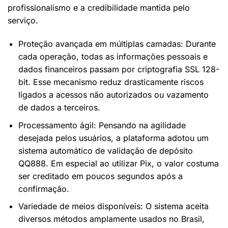
profissionalismo e a credibilidade mantida pelo
serviço.
Proteção avançada em múltiplas camadas: Durante
cada operação, todas as informações pessoais e
dados financeiros passam por criptografia SSL 128-
bit. Esse mecanismo reduz drasticamente riscos
ligados a acessos não autorizados ou vazamento
de dados a terceiros.
Processamento ágil: Pensando na agilidade
desejada pelos usuários, a plataforma adotou um
sistema automático de validação de depósito
QQ888. Em especial ao utilizar Pix, o valor costuma
ser creditado em poucos segundos após a
confirmação.
Variedade de meios disponíveis: O sistema aceita
diversos métodos amplamente usados no Brasil,