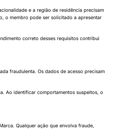
acionalidade e a região de residência precisam
ão, o membro pode ser solicitado a apresentar
ndimento correto desses requisitos contribui
rada fraudulenta. Os dados de acesso precisam
da. Ao identificar comportamentos suspeitos, o
 Marca. Qualquer ação que envolva fraude,