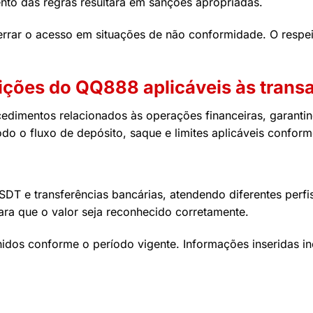
to das regras resultará em sanções apropriadas.
cerrar o acesso em situações de não conformidade. O resp
ções do QQ888 aplicáveis às transa
cedimentos relacionados às operações financeiras, garanti
do o fluxo de depósito, saque e limites aplicáveis conform
T e transferências bancárias, atendendo diferentes perfis 
ra que o valor seja reconhecido corretamente.
inidos conforme o período vigente. Informações inseridas 