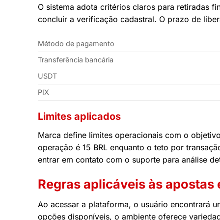
O sistema adota critérios claros para retiradas 
concluir a verificação cadastral. O prazo de li
Método de pagamento
Transferência bancária
USDT
PIX
Limites aplicados
Marca define limites operacionais com o objetivo
operação é 15 BRL enquanto o teto por transaçã
entrar em contato com o suporte para análise d
Regras aplicáveis às apostas
Ao acessar a plataforma, o usuário encontrará 
opções disponíveis, o ambiente oferece variedade