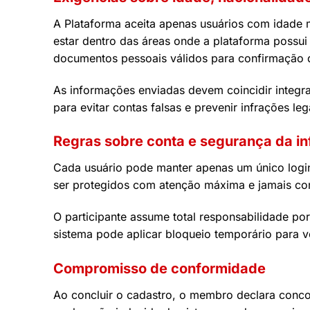
A Plataforma aceita apenas usuários com idade m
estar dentro das áreas onde a plataforma possui
documentos pessoais válidos para confirmação d
As informações enviadas devem coincidir integra
para evitar contas falsas e prevenir infrações leg
Regras sobre conta e segurança da i
Cada usuário pode manter apenas um único login
ser protegidos com atenção máxima e jamais com
O participante assume total responsabilidade por
sistema pode aplicar bloqueio temporário para v
Compromisso de conformidade
Ao concluir o cadastro, o membro declara concor