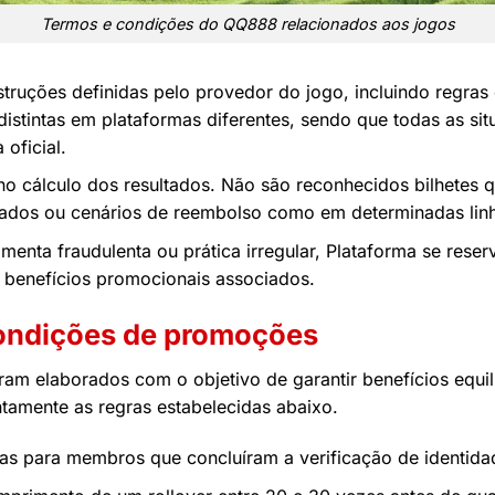
Termos e condições do QQ888 relacionados aos jogos
truções definidas pelo provedor do jogo, incluindo regras
stintas em plataformas diferentes, sendo que todas as si
oficial.
no cálculo dos resultados. Não são reconhecidos bilhetes
ados ou cenários de reembolso como em determinadas linha
menta fraudulenta ou prática irregular, Plataforma se reser
 benefícios promocionais associados.
ondições de promoções
 elaborados com o objetivo de garantir benefícios equili
ntamente as regras estabelecidas abaixo.
as para membros que concluíram a verificação de identida