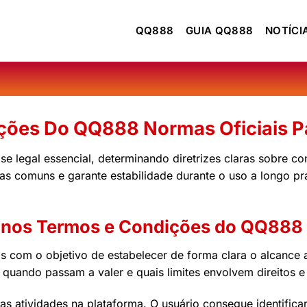
QQ888
GUIA QQ888
NOTÍCI
ções Do QQ888 Normas Oficiais P
egal essencial, determinando diretrizes claras sobre co
has comuns e garante estabilidade durante o uso a longo pr
o nos Termos e Condições do QQ888
om o objetivo de estabelecer de forma clara o alcance a
 quando passam a valer e quais limites envolvem direitos e
as atividades na plataforma. O usuário consegue identifica