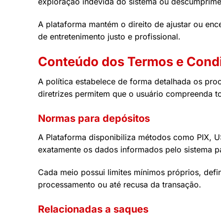
exploração indevida do sistema ou descumprimen
A plataforma mantém o direito de ajustar ou en
de entretenimento justo e profissional.
Conteúdo dos Termos e Condi
A política estabelece de forma detalhada os pro
diretrizes permitem que o usuário compreenda to
Normas para depósitos
A Plataforma disponibiliza métodos como PIX, USD
exatamente os dados informados pelo sistema pa
Cada meio possui limites mínimos próprios, def
processamento ou até recusa da transação.
Relacionadas a saques