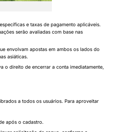
 específicas e taxas de pagamento aplicáveis.
tuações serão avaliadas com base nas
 que envolvam apostas em ambos os lados do
s asiáticas.
va o direito de encerrar a conta imediatamente,
brados a todos os usuários. Para aproveitar
de após o cadastro.