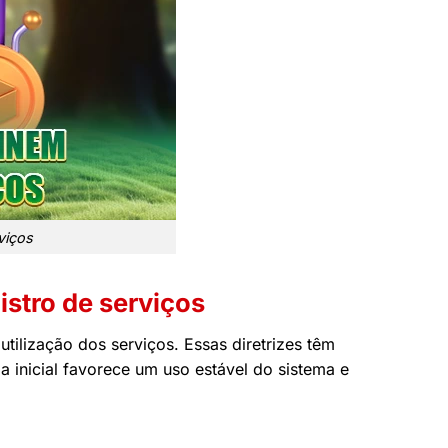
viços
stro de serviços
ilização dos serviços. Essas diretrizes têm
 inicial favorece um uso estável do sistema e