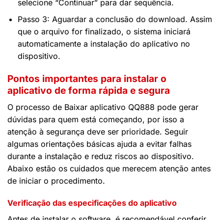
selecione “Continuar” para dar sequência.
Passo 3: Aguardar a conclusão do download. Assim
que o arquivo for finalizado, o sistema iniciará
automaticamente a instalação do aplicativo no
dispositivo.
Pontos importantes para instalar o
aplicativo de forma rápida e segura
O processo de Baixar aplicativo QQ888 pode gerar
dúvidas para quem está começando, por isso a
atenção à segurança deve ser prioridade. Seguir
algumas orientações básicas ajuda a evitar falhas
durante a instalação e reduz riscos ao dispositivo.
Abaixo estão os cuidados que merecem atenção antes
de iniciar o procedimento.
Verificação das especificações do aplicativo
Antes de instalar o software, é recomendável conferir