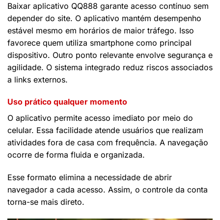
Baixar aplicativo QQ888 garante acesso contínuo sem
depender do site. O aplicativo mantém desempenho
estável mesmo em horários de maior tráfego. Isso
favorece quem utiliza smartphone como principal
dispositivo. Outro ponto relevante envolve segurança e
agilidade. O sistema integrado reduz riscos associados
a links externos.
Uso prático qualquer momento
O aplicativo permite acesso imediato por meio do
celular. Essa facilidade atende usuários que realizam
atividades fora de casa com frequência. A navegação
ocorre de forma fluida e organizada.
Esse formato elimina a necessidade de abrir
navegador a cada acesso. Assim, o controle da conta
torna-se mais direto.