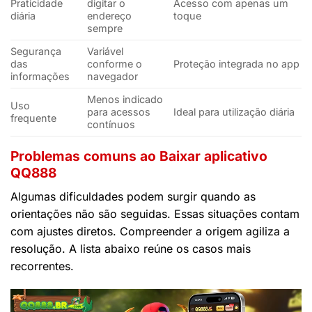
Praticidade
digitar o
Acesso com apenas um
diária
endereço
toque
sempre
Segurança
Variável
das
conforme o
Proteção integrada no app
informações
navegador
Menos indicado
Uso
para acessos
Ideal para utilização diária
frequente
contínuos
Problemas comuns ao Baixar aplicativo
QQ888
Algumas dificuldades podem surgir quando as
orientações não são seguidas. Essas situações contam
com ajustes diretos. Compreender a origem agiliza a
resolução. A lista abaixo reúne os casos mais
recorrentes.