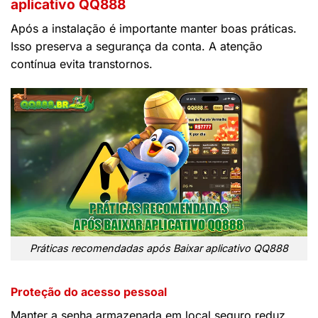
aplicativo QQ888
Após a instalação é importante manter boas práticas.
Isso preserva a segurança da conta. A atenção
contínua evita transtornos.
Práticas recomendadas após Baixar aplicativo QQ888
Proteção do acesso pessoal
Manter a senha armazenada em local seguro reduz