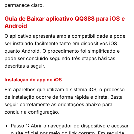
permanece claro.
Guia de Baixar aplicativo QQ888 para iOS e
Android
O aplicativo apresenta ampla compatibilidade e pode
ser instalado facilmente tanto em dispositivos iOS
quanto Android. O procedimento foi simplificado e
pode ser concluído seguindo três etapas básicas
descritas a seguir.
Instalação do app no iOS
Em aparelhos que utilizam o sistema iOS, o processo
de instalação ocorre de forma rápida e direta. Basta
seguir corretamente as orientações abaixo para
concluir a configuração.
Passo 1: Abrir o navegador do dispositivo e acessar
o site oficial por meio do link correto. Em seguida,