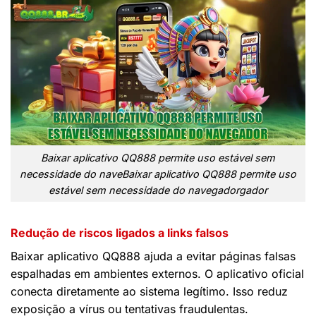
Baixar aplicativo QQ888 permite uso estável sem
necessidade do naveBaixar aplicativo QQ888 permite uso
estável sem necessidade do navegadorgador
Redução de riscos ligados a links falsos
Baixar aplicativo QQ888 ajuda a evitar páginas falsas
espalhadas em ambientes externos. O aplicativo oficial
conecta diretamente ao sistema legítimo. Isso reduz
exposição a vírus ou tentativas fraudulentas.