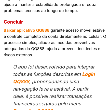
ajuda a manter a estabilidade prolongada e reduz
problemas técnicos ao longo do tempo.
Concluir
Baixar aplicativo QQ888
garante acesso móvel estável
e controle completo da conta diretamente no celular. O
processo simples, aliado às medidas preventivas
adequadas da QQ888, ajuda a prevenir incidentes e
riscos externos.
O app foi desenvolvido para integrar
todas as funções descritas em
Login
QQ888
, proporcionando uma
navegação leve e estável. A partir
dele, é possível realizar transações
financeiras seguras pelo menu