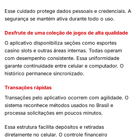
Esse cuidado protege dados pessoais e credenciais. A
segurança se mantém ativa durante todo o uso.
Desfrute de uma coleção de jogos de alta qualidade
O aplicativo disponibiliza seções como esportes
casino slots e outras áreas internas. Todas operam
com desempenho consistente. Essa uniformidade
garante continuidade entre celular e computador. O
histórico permanece sincronizado.
Transações rápidas
Transações pelo aplicativo ocorrem com agilidade. O
sistema reconhece métodos usados no Brasil e
processa solicitações em poucos minutos.
Essa estrutura facilita depósitos e retiradas
diretamente no celular. O controle financeiro