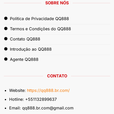
SOBRE NÓS
Política de Privacidade QQ888
Termos e Condições do QQ888
Contato QQ888
Introdução ao QQ888
Agente QQ888
CONTATO
Website:
https://qq888.br.com/
Hotline: +551132899637
Email:
qq888.br.com@gmail.com