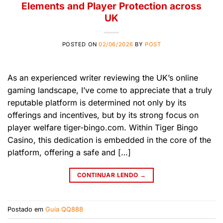
Elements and Player Protection across
UK
POSTED ON
02/06/2026
BY
POST
As an experienced writer reviewing the UK’s online
gaming landscape, I’ve come to appreciate that a truly
reputable platform is determined not only by its
offerings and incentives, but by its strong focus on
player welfare tiger-bingo.com. Within Tiger Bingo
Casino, this dedication is embedded in the core of the
platform, offering a safe and […]
CONTINUAR LENDO
→
Postado em
Guia QQ888