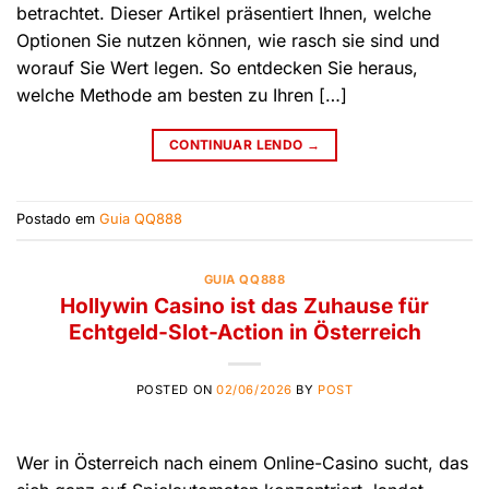
betrachtet. Dieser Artikel präsentiert Ihnen, welche
Optionen Sie nutzen können, wie rasch sie sind und
worauf Sie Wert legen. So entdecken Sie heraus,
welche Methode am besten zu Ihren […]
CONTINUAR LENDO
→
Postado em
Guia QQ888
GUIA QQ888
Hollywin Casino ist das Zuhause für
Echtgeld-Slot-Action in Österreich
POSTED ON
02/06/2026
BY
POST
Wer in Österreich nach einem Online-Casino sucht, das