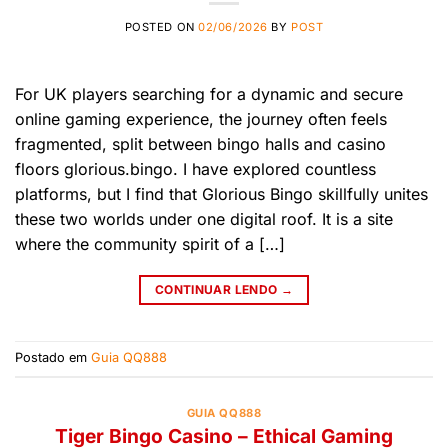
POSTED ON
02/06/2026
BY
POST
For UK players searching for a dynamic and secure
online gaming experience, the journey often feels
fragmented, split between bingo halls and casino
floors glorious.bingo. I have explored countless
platforms, but I find that Glorious Bingo skillfully unites
these two worlds under one digital roof. It is a site
where the community spirit of a […]
CONTINUAR LENDO
→
Postado em
Guia QQ888
GUIA QQ888
Tiger Bingo Casino – Ethical Gaming