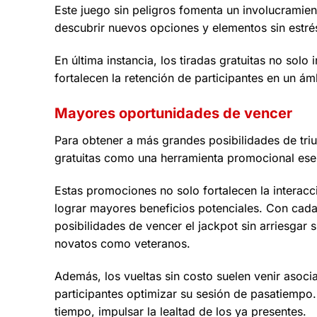
Este juego sin peligros fomenta un involucramien
descubrir nuevos opciones y elementos sin estrés
En última instancia, los tiradas gratuitas no sol
fortalecen la retención de participantes en un ám
Mayores oportunidades de vencer
Para obtener a más grandes posibilidades de triu
gratuitas como una herramienta promocional esen
Estas promociones no solo fortalecen la interacc
lograr mayores beneficios potenciales. Con cada
posibilidades de vencer el jackpot sin arriesgar s
novatos como veteranos.
Además, los vueltas sin costo suelen venir asoci
participantes optimizar su sesión de pasatiempo.
tiempo, impulsar la lealtad de los ya presentes.