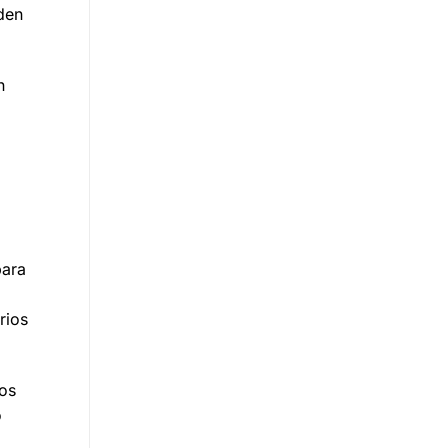
eden
n
para
rios
los
o