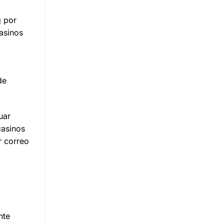
in
Österreich
g por
casinos
de
uar
casinos
r correo
nte