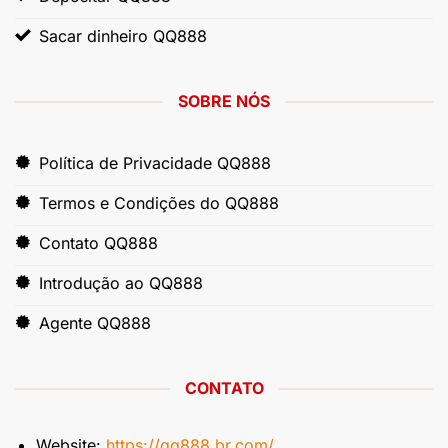
Sacar dinheiro QQ888
SOBRE NÓS
Política de Privacidade QQ888
Termos e Condições do QQ888
Contato QQ888
Introdução ao QQ888
Agente QQ888
CONTATO
Website:
https://qq888.br.com/