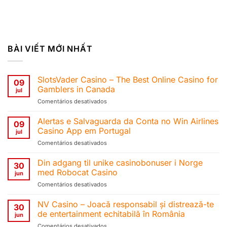
BÀI VIẾT MỚI NHẤT
SlotsVader Casino – The Best Online Casino for
09
Gamblers in Canada
jul
Comentários desativados
em
SlotsVader
Casino
Alertas e Salvaguarda da Conta no Win Airlines
09
–
Casino App em Portugal
jul
The
Comentários desativados
em
Best
Alertas
Online
e
Din adgang til unike casinobonuser i Norge
Casino
30
Salvaguarda
for
med Robocat Casino
jun
da
Gamblers
Comentários desativados
em
Conta
in
Din
no
Canada
adgang
NV Casino – Joacă responsabil și distrează-te
Win
30
til
Airlines
de entertainment echitabilă în România
jun
unike
Casino
Comentários desativados
em