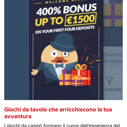
Giochi da tavolo che arricchiscono la tua
avventura
I giochi da casinò formano il cuore dell’esperienza del