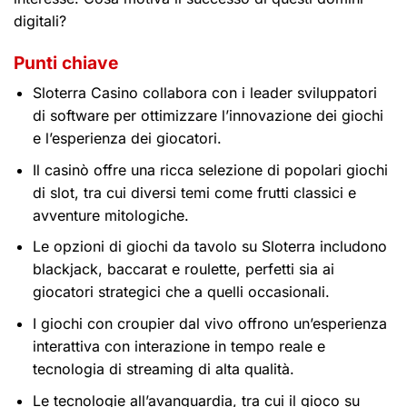
digitali?
Punti chiave
Sloterra Casino collabora con i leader sviluppatori
di software per ottimizzare l’innovazione dei giochi
e l’esperienza dei giocatori.
Il casinò offre una ricca selezione di popolari giochi
di slot, tra cui diversi temi come frutti classici e
avventure mitologiche.
Le opzioni di giochi da tavolo su Sloterra includono
blackjack, baccarat e roulette, perfetti sia ai
giocatori strategici che a quelli occasionali.
I giochi con croupier dal vivo offrono un’esperienza
interattiva con interazione in tempo reale e
tecnologia di streaming di alta qualità.
Le tecnologie all’avanguardia, tra cui il gioco su