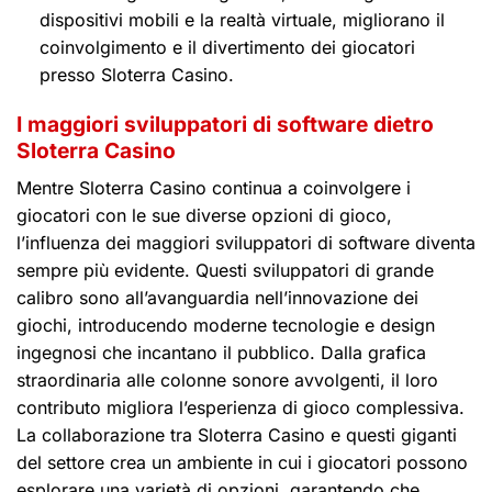
dispositivi mobili e la realtà virtuale, migliorano il
coinvolgimento e il divertimento dei giocatori
presso Sloterra Casino.
I maggiori sviluppatori di software dietro
Sloterra Casino
Mentre Sloterra Casino continua a coinvolgere i
giocatori con le sue diverse opzioni di gioco,
l’influenza dei maggiori sviluppatori di software diventa
sempre più evidente. Questi sviluppatori di grande
calibro sono all’avanguardia nell’innovazione dei
giochi, introducendo moderne tecnologie e design
ingegnosi che incantano il pubblico. Dalla grafica
straordinaria alle colonne sonore avvolgenti, il loro
contributo migliora l’esperienza di gioco complessiva.
La collaborazione tra Sloterra Casino e questi giganti
del settore crea un ambiente in cui i giocatori possono
esplorare una varietà di opzioni, garantendo che