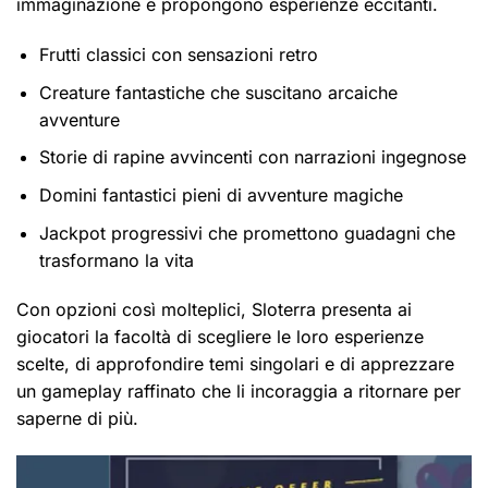
immaginazione e propongono esperienze eccitanti.
Frutti classici con sensazioni retro
Creature fantastiche che suscitano arcaiche
avventure
Storie di rapine avvincenti con narrazioni ingegnose
Domini fantastici pieni di avventure magiche
Jackpot progressivi che promettono guadagni che
trasformano la vita
Con opzioni così molteplici, Sloterra presenta ai
giocatori la facoltà di scegliere le loro esperienze
scelte, di approfondire temi singolari e di apprezzare
un gameplay raffinato che li incoraggia a ritornare per
saperne di più.