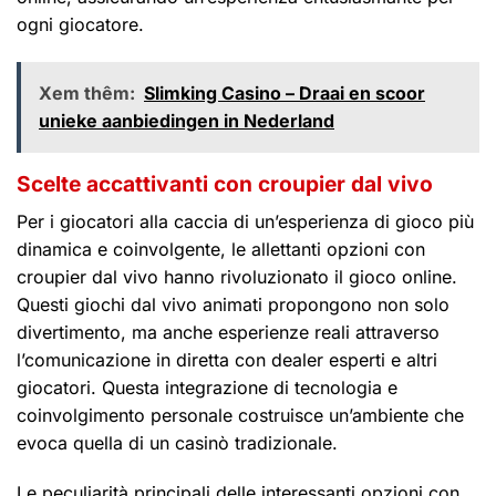
ogni giocatore.
Xem thêm:
Slimking Casino – Draai en scoor
unieke aanbiedingen in Nederland
Scelte accattivanti con croupier dal vivo
Per i giocatori alla caccia di un’esperienza di gioco più
dinamica e coinvolgente, le allettanti opzioni con
croupier dal vivo hanno rivoluzionato il gioco online.
Questi giochi dal vivo animati propongono non solo
divertimento, ma anche esperienze reali attraverso
l’comunicazione in diretta con dealer esperti e altri
giocatori. Questa integrazione di tecnologia e
coinvolgimento personale costruisce un’ambiente che
evoca quella di un casinò tradizionale.
Le peculiarità principali delle interessanti opzioni con