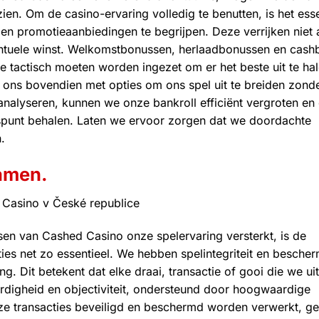
en. Om de casino-ervaring volledig te benutten, is het esse
n promotieaanbiedingen te begrijpen. Deze verrijken niet 
ntuele winst. Welkomstbonussen, herlaadbonussen en cash
e tactisch moeten worden ingezet om er het beste uit te hal
 ons bovendien met opties om ons spel uit te breiden zonde
nalyseren, kunnen we onze bankroll efficiënt vergroten en
spunt behalen. Laten we ervoor zorgen dat we doordachte
.
amen.
en van Cashed Casino onze spelervaring versterkt, is de
ies net zo essentieel. We hebben spelintegriteit en besche
ng. Dit betekent dat elke draai, transactie of gooi die we u
digheid en objectiviteit, ondersteund door hoogwaardige
nze transacties beveiligd en beschermd worden verwerkt, ge