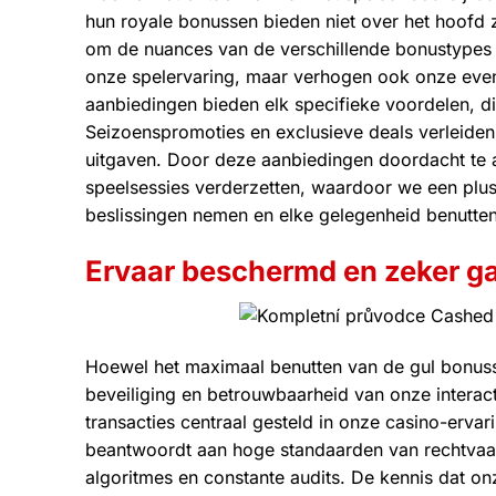
hun royale bonussen bieden niet over het hoofd zi
om de nuances van de verschillende bonustypes e
onze spelervaring, maar verhogen ook onze eve
aanbiedingen bieden elk specifieke voordelen, di
Seizoenspromoties en exclusieve deals verleiden
uitgaven. Door deze aanbiedingen doordacht te a
speelsessies verderzetten, waardoor we een plu
beslissingen nemen en elke gelegenheid benutten
Ervaar beschermd en zeker g
Hoewel het maximaal benutten van de gul bonuss
beveiliging en betrouwbaarheid van onze interact
transacties centraal gesteld in onze casino-ervari
beantwoordt aan hoge standaarden van rechtvaar
algoritmes en constante audits. De kennis dat o