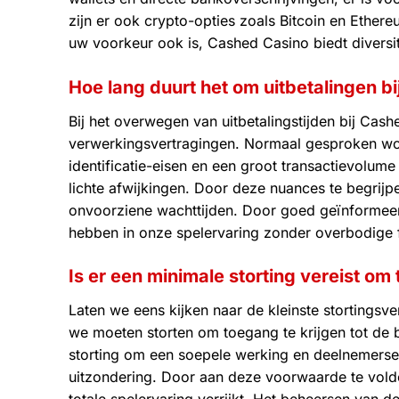
zijn er ook crypto-opties zoals Bitcoin en Ether
uw voorkeur ook is, Cashed Casino biedt diversite
Hoe lang duurt het om uitbetalingen b
Bij het overwegen van uitbetalingstijden bij Cas
verwerkingsvertragingen. Normaal gesproken wor
identificatie-eisen en een groot transactievolu
lichte afwijkingen. Door deze nuances te begrij
onvoorziene wachttijden. Door goed geïnformeerd
hebben in onze spelervaring zonder overbodige frus
Is er een minimale storting vereist o
Laten we eens kijken naar de kleinste stortingsve
we moeten storten om toegang te krijgen tot de
storting om een soepele werking en deelnemers
uitzondering. Door aan deze voorwaarde te vold