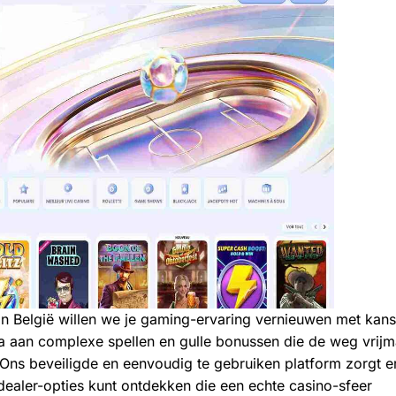
n België willen we je gaming-ervaring vernieuwen met kan
ala aan complexe spellen en gulle bonussen die de weg vrij
Ons beveiligde en eenvoudig te gebruiken platform zorgt e
 dealer-opties kunt ontdekken die een echte casino-sfeer