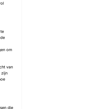
in
ol
Österreich
 te
 de
ogen om
cht van
zijn
hoe
sen die