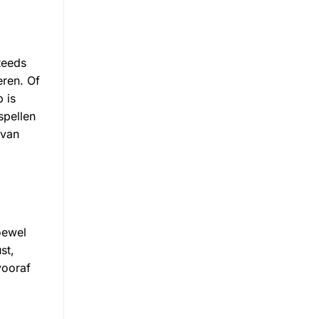
teeds
eren. Of
 is
spellen
 van
oewel
st,
vooraf