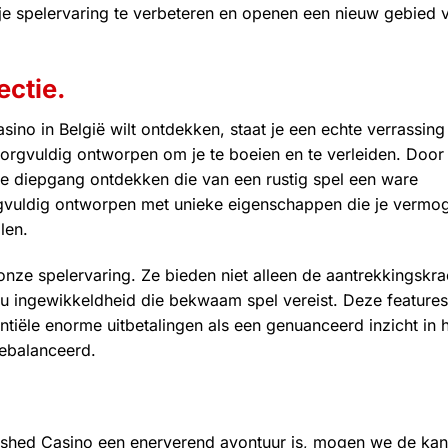
 spelervaring te verbeteren en openen een nieuw gebied v
ctie.
ino in België wilt ontdekken, staat je een echte verrassing
zorgvuldig ontworpen om je te boeien en te verleiden. Door
he diepgang ontdekken die van een rustig spel een ware
zorgvuldig ontworpen met unieke eigenschappen die je verm
len.
onze spelervaring. Ze bieden niet alleen de aantrekkingskra
u ingewikkeldheid die bekwaam spel vereist. Deze features 
tiële enorme uitbetalingen als een genuanceerd inzicht in 
gebalanceerd.
n
ashed Casino een enerverend avontuur is, mogen we de kan