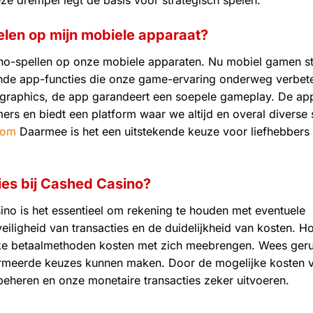
eze drempel legt de basis voor strategisch spelen.
elen op mijn mobiele apparaat?
ino-spellen op onze mobiele apparaten. Nu mobiel gamen s
ende app-functies die onze game-ervaring onderweg verbet
e graphics, de app garandeert een soepele gameplay. De app
rs en biedt een platform waar we altijd en overal diverse 
com
Daarmee is het een uitstekende keuze voor liefhebbers
ies bij Cashed Casino?
ino is het essentieel om rekening te houden met eventuele
veiligheid van transacties en de duidelijkheid van kosten. H
ieke betaalmethoden kosten met zich meebrengen. Wees geru
ormeerde keuzes kunnen maken. Door de mogelijke kosten 
beheren en onze monetaire transacties zeker uitvoeren.