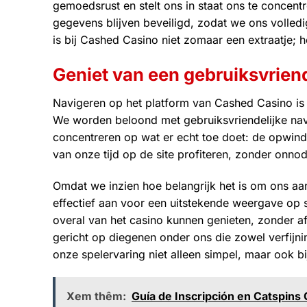
gemoedsrust en stelt ons in staat ons te concent
gegevens blijven beveiligd, zodat we ons volled
is bij Cashed Casino niet zomaar een extraatje; 
Geniet van een gebruiksvriend
Navigeren op het platform van Cashed Casino is e
We worden beloond met gebruiksvriendelijke nav
concentreren op wat er echt toe doet: de opwind
van onze tijd op de site profiteren, zonder onnod
Omdat we inzien hoe belangrijk het is om ons aan
effectief aan voor een uitstekende weergave op s
overal van het casino kunnen genieten, zonder af
gericht op diegenen onder ons die zowel verfijn
onze spelervaring niet alleen simpel, maar ook b
Xem thêm:
Guía de Inscripción en Catspins