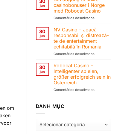
30
Salvaguarda
Gamblers
casinobonuser i Norge
jun
da
in
med Robocat Casino
Conta
Canada
Comentários desativados
em
no
Din
Win
adgang
Airlines
NV Casino – Joacă
30
til
Casino
responsabil și distrează-
jun
unike
App
te de entertainment
casinobonuser
em
echitabilă în România
i
Portugal
Norge
Comentários desativados
em
med
NV
Robocat
Casino
Robocat Casino –
30
Casino
–
Intelligenter spielen,
jun
Joacă
größer erfolgreich sein in
responsabil
Österreich
și
distrează-
Comentários desativados
em
te
Robocat
de
Casino
entertainment
–
DANH MỤC
sen om
echitabilă
Intelligenter
maken
în
spielen,
România
größer
DANH
rvoor
erfolgreich
MỤC
sein