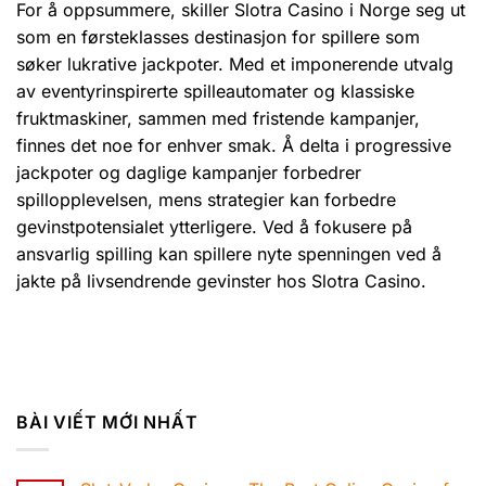
For å oppsummere, skiller Slotra Casino i Norge seg ut
som en førsteklasses destinasjon for spillere som
søker lukrative jackpoter. Med et imponerende utvalg
av eventyrinspirerte spilleautomater og klassiske
fruktmaskiner, sammen med fristende kampanjer,
finnes det noe for enhver smak. Å delta i progressive
jackpoter og daglige kampanjer forbedrer
spillopplevelsen, mens strategier kan forbedre
gevinstpotensialet ytterligere. Ved å fokusere på
ansvarlig spilling kan spillere nyte spenningen ved å
jakte på livsendrende gevinster hos Slotra Casino.
BÀI VIẾT MỚI NHẤT