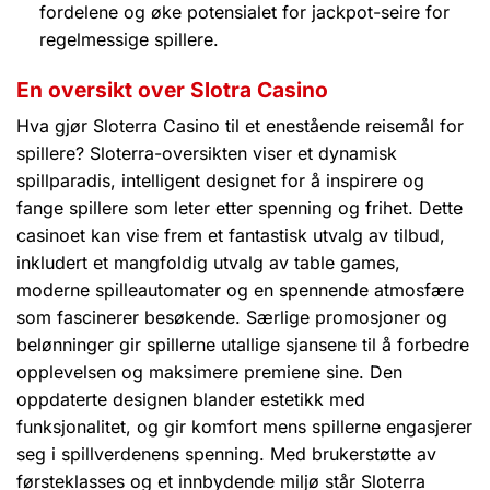
fordelene og øke potensialet for jackpot-seire for
regelmessige spillere.
En oversikt over Slotra Casino
Hva gjør Sloterra Casino til et enestående reisemål for
spillere? Sloterra-oversikten viser et dynamisk
spillparadis, intelligent designet for å inspirere og
fange spillere som leter etter spenning og frihet. Dette
casinoet kan vise frem et fantastisk utvalg av tilbud,
inkludert et mangfoldig utvalg av table games,
moderne spilleautomater og en spennende atmosfære
som fascinerer besøkende. Særlige promosjoner og
belønninger gir spillerne utallige sjansene til å forbedre
opplevelsen og maksimere premiene sine. Den
oppdaterte designen blander estetikk med
funksjonalitet, og gir komfort mens spillerne engasjerer
seg i spillverdenens spenning. Med brukerstøtte av
førsteklasses og et innbydende miljø står Sloterra