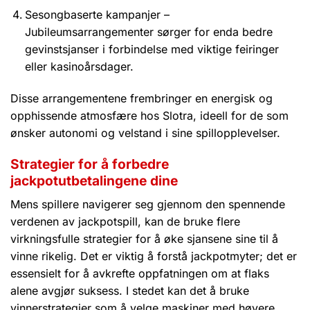
Sesongbaserte kampanjer –
Jubileumsarrangementer sørger for enda bedre
gevinstsjanser i forbindelse med viktige feiringer
eller kasinoårsdager.
Disse arrangementene frembringer en energisk og
opphissende atmosfære hos Slotra, ideell for de som
ønsker autonomi og velstand i sine spillopplevelser.
Strategier for å forbedre
jackpotutbetalingene dine
Mens spillere navigerer seg gjennom den spennende
verdenen av jackpotspill, kan de bruke flere
virkningsfulle strategier for å øke sjansene sine til å
vinne rikelig. Det er viktig å forstå jackpotmyter; det er
essensielt for å avkrefte oppfatningen om at flaks
alene avgjør suksess. I stedet kan det å bruke
vinnerstrategier som å velge maskiner med høyere