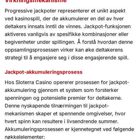
Virkningsmekanisme
Progressive jackpoter representerer et unikt aspekt
ved kasinospill, der de akkumulerer en del av hver
deltakers innsats inntil de vinnes. Jackpot-funksjonen
aktiveres vanligvis av spesifikke kombinasjoner eller
begivenheter under spillingen. Å forstå hvordan denne
oppsamlingsprosessen virker kan øke deltakerens
strategi til å engasjere seg i disse engasjerende spill.
Jackpot-akkumuleringsprosess
Hos Sloterra Casino opererer prosessen for jackpot-
akkumulering gjennom et system som forsterker
spenningen og potensielle premier for deltakerne.
Denne nyskapende tilnærmingen til jackpot-
mekanismen skaper et spennende omgivelser, hvor
hvert spinn kan resultere i livsendrende summer.
Akkumuleringsprosessen er kjennetegnet ved følgende
nøkkelelementer: