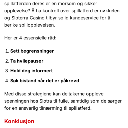
spillatferden deres er en morsom og sikker
opplevelse? Å ha kontroll over spillatferd er nøkkelen,
og Sloterra Casino tilbyr solid kundeservice for å
berike spillopplevelsen.
Her er 4 essensielle råd:
Sett begrensninger
Ta hvilepauser
Hold deg informert
Søk bistand når det er påkrevd
Med disse strategiene kan deltakerne oppleve
spenningen hos Slotra til fulle, samtidig som de sørger
for en ansvarlig tilnærming til spillatferd.
Konklusjon