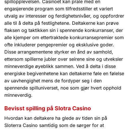
spillopplevelsen. Casinoet kan prale med en
engasjerende program som tilfredsstiller et variert
utvalg av interesser og ferdighetsnivåer, og oppfordrer
alle til å delta på festlighetene. Deltakerne kan prøve
flaksen og taktikken sin i spennende konkurranser, der
alle kjemper om ettertraktede konkurransepremier som
ofte inkluderer pengepremier og eksklusive goder.
Disse arrangementene styrker en ånd av samhold,
ettersom spillerne jubler over seirene sine og utveksler
minneverdige øyeblikk sammen. Ved å delta i disse
energiske begivenhetene kan deltakerne føle en følelse
av uavhengighet mens de fordyper seg i den
spennende spilluniverset, noe som gjør hvert opphold
minneverdig.
Bevisst spilling på Slotra Casino
Hvordan kan deltakere ha glede av tiden sin på
Sloterra Casino samtidig som de sørger for at