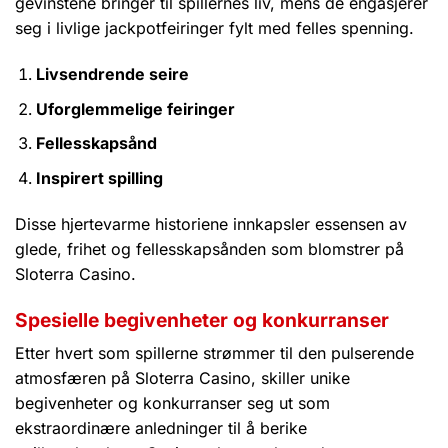
gevinstene bringer til spillernes liv, mens de engasjerer
seg i livlige jackpotfeiringer fylt med felles spenning.
Livsendrende seire
Uforglemmelige feiringer
Fellesskapsånd
Inspirert spilling
Disse hjertevarme historiene innkapsler essensen av
glede, frihet og fellesskapsånden som blomstrer på
Sloterra Casino.
Spesielle begivenheter og konkurranser
Etter hvert som spillerne strømmer til den pulserende
atmosfæren på Sloterra Casino, skiller unike
begivenheter og konkurranser seg ut som
ekstraordinære anledninger til å berike