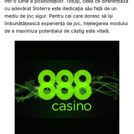
într-o lume a posibilităților. Totuși, ceea ce diferențiază
cu adevărat Sloterra este dedicația său față de un
mediu de joc sigur. Pentru cei care doresc să își
îmbunătățească experiența de joc, înțelegerea modului
de a maximiza potențialul de câștig este vitală.