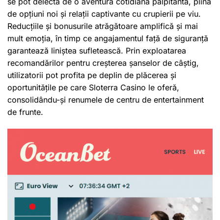
se pot delecta de o aventură cotidiană palpitantă, plină
de opțiuni noi și relații captivante cu crupierii pe viu.
Reducțiile și bonusurile atrăgătoare amplifică și mai
mult emoția, în timp ce angajamentul față de siguranță
garantează liniștea sufletească. Prin exploatarea
recomandărilor pentru creșterea șanselor de câștig,
utilizatorii pot profita pe deplin de plăcerea și
oportunitățile pe care Sloterra Casino le oferă,
consolidându-și renumele de centru de entertainment
de frunte.