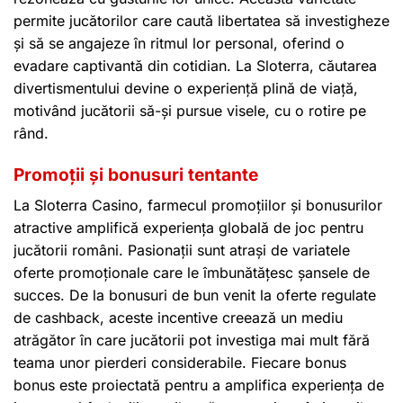
permite jucătorilor care caută libertatea să investigheze
și să se angajeze în ritmul lor personal, oferind o
evadare captivantă din cotidian. La Sloterra, căutarea
divertismentului devine o experiență plină de viață,
motivând jucătorii să-și pursue visele, cu o rotire pe
rând.
Promoții și bonusuri tentante
La Sloterra Casino, farmecul promoțiilor și bonusurilor
atractive amplifică experiența globală de joc pentru
jucătorii români. Pasionații sunt atrași de variatele
oferte promoționale care le îmbunătățesc șansele de
succes. De la bonusuri de bun venit la oferte regulate
de cashback, aceste incentive creează un mediu
atrăgător în care jucătorii pot investiga mai mult fără
teama unor pierderi considerabile. Fiecare bonus
bonus este proiectată pentru a amplifica experiența de