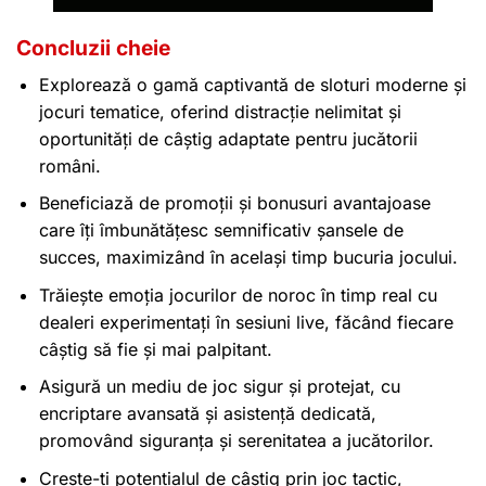
Concluzii cheie
Explorează o gamă captivantă de sloturi moderne și
jocuri tematice, oferind distracție nelimitat și
oportunități de câștig adaptate pentru jucătorii
români.
Beneficiază de promoții și bonusuri avantajoase
care îți îmbunătățesc semnificativ șansele de
succes, maximizând în același timp bucuria jocului.
Trăiește emoția jocurilor de noroc în timp real cu
dealeri experimentați în sesiuni live, făcând fiecare
câștig să fie și mai palpitant.
Asigură un mediu de joc sigur și protejat, cu
encriptare avansată și asistență dedicată,
promovând siguranța și serenitatea a jucătorilor.
Crește-ți potențialul de câștig prin joc tactic,