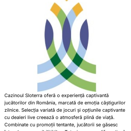
Cazinoul Sloterra oferă o experiență captivantă
jucătorilor din România, marcată de emoția câștigurilor
zilnice. Selecția variată de jocuri și opțiunile captivante
cu dealeri live creează o atmosferă plină de viață.
Combinate cu promoții tentante, jucătorii se găsesc