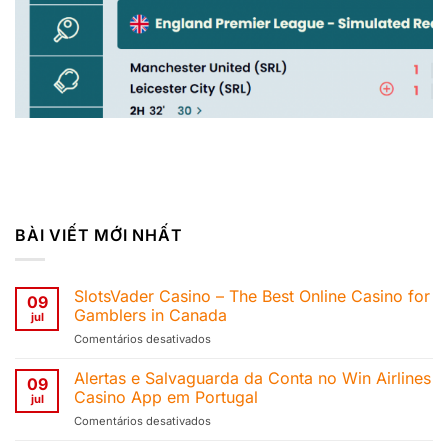
BÀI VIẾT MỚI NHẤT
SlotsVader Casino – The Best Online Casino for
09
Gamblers in Canada
jul
Comentários desativados
em
SlotsVader
Casino
Alertas e Salvaguarda da Conta no Win Airlines
09
–
Casino App em Portugal
jul
The
Comentários desativados
em
Best
Alertas
Online