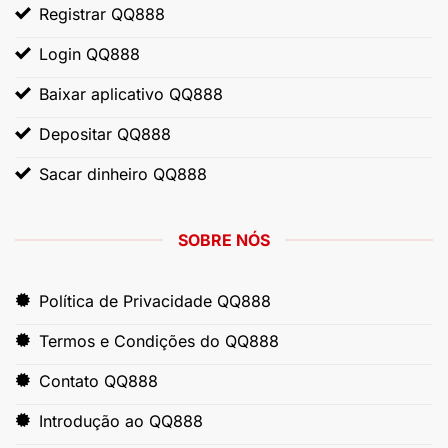
Registrar QQ888
Login QQ888
Baixar aplicativo QQ888
Depositar QQ888
Sacar dinheiro QQ888
SOBRE NÓS
Política de Privacidade QQ888
Termos e Condições do QQ888
Contato QQ888
Introdução ao QQ888