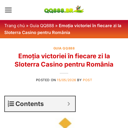
Skip
to
content
Trang chủ
»
Guia QQ888
»
Emoția victoriei în fiecare zi la
Sloterra Casino pentru România
GUIA QQ888
Emoția victoriei în fiecare zi la
Sloterra Casino pentru România
POSTED ON
15/05/2026
BY
POST
Contents