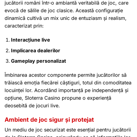
jucătorii români într-o ambiantă veritabilă de joc, care
evocă de sălile de joc clasice. Această configurație
dinamică cultivă un mix unic de entuziasm și realism,
caracterizat prin:
Interacțiune live
Implicarea dealerilor
Gameplay personalizat
Îmbinarea acestor componente permite jucătorilor să
trăiască emoția fiecărei câștiguri, totul din comoditatea
locuinței lor. Acordând importanță pe independență și
opțiune, Sloterra Casino propune o experiență
deosebită de jocuri live.
Ambient de joc sigur și protejat
Un mediu de joc securizat este esențial pentru jucătorii