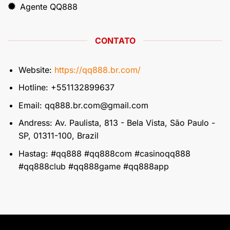
Agente QQ888
CONTATO
Website:
https://qq888.br.com/
Hotline: +551132899637
Email:
qq888.br.com@gmail.com
Andress: Av. Paulista, 813 - Bela Vista, São Paulo -
SP, 01311-100, Brazil
Hastag: #qq888 #qq888com #casinoqq888
#qq888club #qq888game #qq888app
288t.br.com