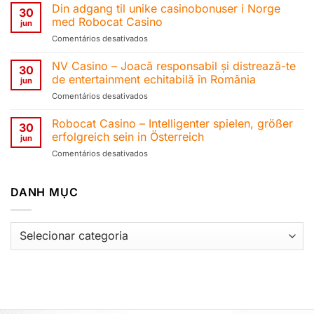
e
Din adgang til unike casinobonuser i Norge
Casino
30
Salvaguarda
for
med Robocat Casino
jun
da
Gamblers
Comentários desativados
em
Conta
in
Din
no
Canada
adgang
NV Casino – Joacă responsabil și distrează-te
Win
30
til
Airlines
de entertainment echitabilă în România
jun
unike
Casino
Comentários desativados
em
casinobonuser
App
NV
i
em
Casino
Robocat Casino – Intelligenter spielen, größer
Norge
Portugal
30
–
med
erfolgreich sein in Österreich
jun
Joacă
Robocat
Comentários desativados
em
responsabil
Casino
Robocat
și
Casino
distrează-
–
DANH MỤC
te
Intelligenter
de
spielen,
entertainment
größer
echitabilă
DANH
erfolgreich
în
MỤC
sein
România
in
Österreich