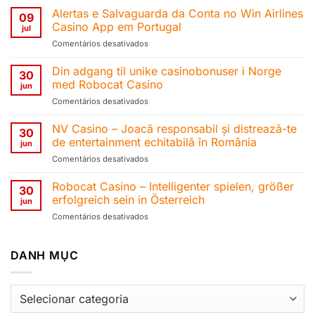
Casino
Alertas e Salvaguarda da Conta no Win Airlines
09
–
Casino App em Portugal
jul
The
Comentários desativados
em
Best
Alertas
Online
e
Din adgang til unike casinobonuser i Norge
Casino
30
Salvaguarda
for
med Robocat Casino
jun
da
Gamblers
Comentários desativados
em
Conta
in
Din
no
Canada
adgang
NV Casino – Joacă responsabil și distrează-te
Win
30
til
Airlines
de entertainment echitabilă în România
jun
unike
Casino
Comentários desativados
em
casinobonuser
App
NV
i
em
Casino
Robocat Casino – Intelligenter spielen, größer
Norge
Portugal
30
–
med
erfolgreich sein in Österreich
jun
Joacă
Robocat
Comentários desativados
em
responsabil
Casino
Robocat
și
Casino
distrează-
–
DANH MỤC
te
Intelligenter
de
spielen,
entertainment
größer
echitabilă
DANH
erfolgreich
în
MỤC
sein
România