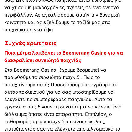
να χτίσουμε μακροχρόνιες σχέσεις σε ένα ενεργό
περιβάλλον. Ας αγκαλιάσουμε αυτήν την δυναμική
κοινότητα και ας εξελίξουμε το ταξίδι μας στα
παιχνίδια σε νέα ύψη.
Συχνές ερωτήσεις
Ποια μέτρα λαμβάνει το Boomerang Casino για να
διασφαλίσει συνειδητό παιχνίδι;
Στο Boomerang Casino, έχουμε δεσμευτεί να
προωθούμε το συνειδητό παιχνίδι. Πώς το
πετυχαίνουμε αυτό; Προσφέρουμε προγράμματα
αυτοαποκλεισμού για να σας υποστηρίξουμε να
ελέγξετε τις συμπεριφορές παιχνιδιού. Αυτά τα
εργαλεία σας δίνουν τη δυνατότητα να κάνετε ένα
διάλειμμα όποτε είναι απαραίτητο. Επιπλέον, ο
καθορισμός ορίων παιχνιδιού είναι εύκολος,
επιτρέποντάς σας να ελέγχετε αποτελεσματικά τα