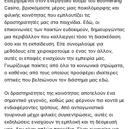
Εισερχόμενοι στον ενεργητικό κόσμο του Boomerang
Casino, βρισκόμαστε μέρος μιας ποικιλόμορφης και
φιλικής κοινότητας που εμπλουτίζει τις
δραστηριότητές μας στα παιχνίδια. Εδώ, οι
επικοινωνίες των παικτών ευδοκιμούν, δημιουργώντας
μια περιβάλλον που καλλιεργεί τόσο τη διασκέδαση
όσο και τη εκπαίδευση. Είτε συνομιλούμε για
μεθόδους είτε χειροκροτούμε ο ένας τον άλλον,
αυτές οι επαφές ενισχύουν την εμπειρία μας.
Γνωρίζουμε παίκτες από όλα τα κοινωνικά στρώματα,
ο καθένας από τους οποίους προσφέρει ιδιαίτερες
οπτικές που βελτιώνουν τον διάστημα μας εδώ.
Οι δραστηριότητες της κοινότητας αποτελούν ένα
σημαντικό γεγονός, καθώς μας φέρνουν πιο κοντά με
ενδιαφέροντες τρόπους. Από ανταγωνιστικά
τουρνουά μέχρι φιλικές συγκεντρώσεις, αυτές οι
εκδηλώσεις ενισχύουν τη εμπλοκή και τη δέσμευσή
μας. Δεν είναι απλώς παιχνίδια. Είναι ευκαιρίες για