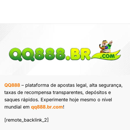
in
Österreich
QQ888
– plataforma de apostas legal, alta segurança,
taxas de recompensa transparentes, depósitos e
saques rápidos. Experimente hoje mesmo o nível
mundial em
qq888.br.com
!
[remote_backlink_2]