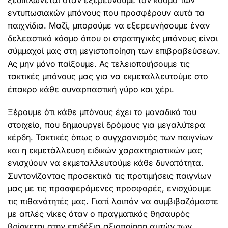
εντυπωσιακών μπόνους που προσφέρουν αυτά τα
παιχνίδια. Μαζί, μπορούμε να εξερευνήσουμε έναν
δελεαστικό κόσμο όπου οι στρατηγικές μπόνους είναι
σύμμαχοί μας στη μεγιστοποίηση των επιβραβεύσεων.
Ας μην μόνο παίξουμε. Ας τελειοποιήσουμε τις
τακτικές μπόνους μας για να εκμεταλλευτούμε στο
έπακρο κάθε συναρπαστική γύρο και χέρι.
Ξέρουμε ότι κάθε μπόνους έχει το μοναδικό του
στοιχείο, που δημιουργεί δρόμους για μεγαλύτερα
κέρδη. Τακτικές όπως ο συγχρονισμός των παιγνίων
και η εκμετάλλευση ειδικών χαρακτηριστικών μας
ενισχύουν να εκμεταλλευτούμε κάθε δυνατότητα.
Συντονίζοντας προσεκτικά τις προτιμήσεις παιγνίων
μας με τις προσφερόμενες προσφορές, ενισχύουμε
τις πιθανότητές μας. Γιατί λοιπόν να συμβιβαζόμαστε
με απλές νίκες όταν ο πραγματικός θησαυρός
βρίσκεται στην επιδέξια αξιοποίηση αυτών των