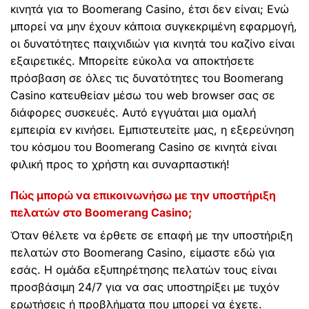
κινητά για το Boomerang Casino, έτσι δεν είναι; Ενώ
μπορεί να μην έχουν κάποια συγκεκριμένη εφαρμογή,
οι δυνατότητες παιχνιδιών για κινητά του καζίνο είναι
εξαιρετικές. Μπορείτε εύκολα να αποκτήσετε
πρόσβαση σε όλες τις δυνατότητες του Boomerang
Casino κατευθείαν μέσω του web browser σας σε
διάφορες συσκευές. Αυτό εγγυάται μια ομαλή
εμπειρία εν κινήσει. Εμπιστευτείτε μας, η εξερεύνηση
του κόσμου του Boomerang Casino σε κινητά είναι
φιλική προς το χρήστη και συναρπαστική!
Πώς μπορώ να επικοινωνήσω με την υποστήριξη
πελατών στο Boomerang Casino;
Όταν θέλετε να έρθετε σε επαφή με την υποστήριξη
πελατών στο Boomerang Casino, είμαστε εδώ για
εσάς. Η ομάδα εξυπηρέτησης πελατών τους είναι
προσβάσιμη 24/7 για να σας υποστηρίξει με τυχόν
ερωτήσεις ή προβλήματα που μπορεί να έχετε.