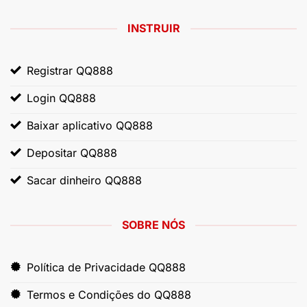
INSTRUIR
Registrar QQ888
Login QQ888
Baixar aplicativo QQ888
Depositar QQ888
Sacar dinheiro QQ888
SOBRE NÓS
Política de Privacidade QQ888
Termos e Condições do QQ888