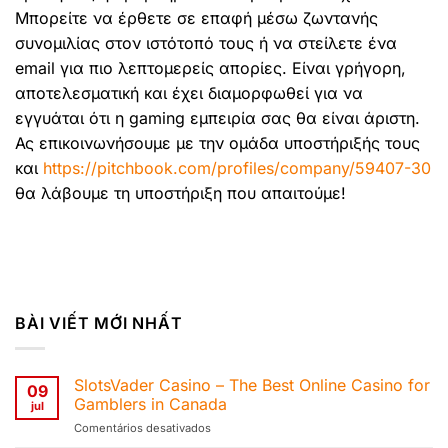
Μπορείτε να έρθετε σε επαφή μέσω ζωντανής
συνομιλίας στον ιστότοπό τους ή να στείλετε ένα
email για πιο λεπτομερείς απορίες. Είναι γρήγορη,
αποτελεσματική και έχει διαμορφωθεί για να
εγγυάται ότι η gaming εμπειρία σας θα είναι άριστη.
Ας επικοινωνήσουμε με την ομάδα υποστήριξής τους
και
https://pitchbook.com/profiles/company/59407-30
θα λάβουμε τη υποστήριξη που απαιτούμε!
BÀI VIẾT MỚI NHẤT
SlotsVader Casino – The Best Online Casino for
09
Gamblers in Canada
jul
Comentários desativados
em
SlotsVader