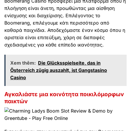
Boomerang Casino προσφέρει μια πλατφόρμα όπου η
πλοήγηση είναι άνετη, προωθώντας μια αίσθηση
ενίσχυσης και διαχείρισης. Επιλέγοντας το
Boomerang, επιλέγουμε κάτι περισσότερο από
καθαρά παιχνίδια. Αποδεχόμαστε έναν κόσμο όπου η
αριστεία είναι επιτεύξιμη, χάρη σε διεπαφές
σχεδιασμένες για κάθε επίπεδο ικανότητας.
Xem thêm:
Die Glücksspielseite, das in
Österreich zügig auszahlt, ist Gangstasino
Casino
Αγκαλιάστε μια κοινότητα ποικιλόμορφων
παικτών